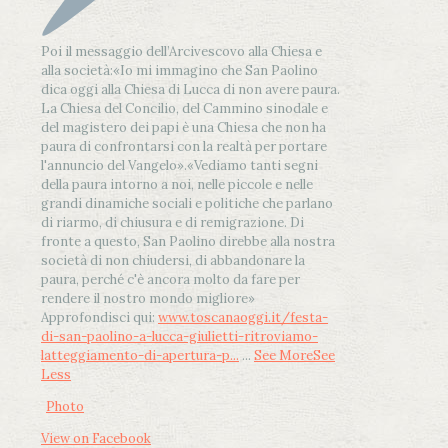
Poi il messaggio dell’Arcivescovo alla Chiesa e
alla società:
«Io mi immagino che San Paolino
dica oggi alla Chiesa di Lucca di non avere paura.
La Chiesa del Concilio, del Cammino sinodale e
del magistero dei papi è una Chiesa che non ha
paura di confrontarsi con la realtà per portare
l'annuncio del Vangelo»
.
«Vediamo tanti segni
della paura intorno a noi, nelle piccole e nelle
grandi dinamiche sociali e politiche che parlano
di riarmo, di chiusura e di remigrazione. Di
fronte a questo, San Paolino direbbe alla nostra
società di non chiudersi, di abbandonare la
paura, perché c'è ancora molto da fare per
rendere il nostro mondo migliore»
Approfondisci qui:
www.toscanaoggi.it/festa-
di-san-paolino-a-lucca-giulietti-ritroviamo-
latteggiamento-di-apertura-p...
...
See More
See
Less
Photo
View on Facebook