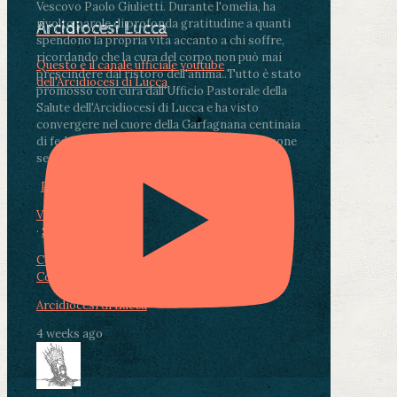
Vescovo Paolo Giulietti. Durante l'omelia, ha
rivolto parole di profonda gratitudine a quanti
Arcidiocesi Lucca
spendono la propria vita accanto a chi soffre,
ricordando che la cura del corpo non può mai
Questo è il canale ufficiale youtube
prescindere dal ristoro dell'anima.
.
Tutto è stato
dell'Arcidiocesi di Lucca
promosso con cura dall'Ufficio Pastorale della
Salute dell'Arcidiocesi di Lucca e ha visto
convergere nel cuore della Garfagnana centinaia
di fedeli, operatori sanitari, volontari e persone
segnate dalla malattia.
...
See More
See Less
Photo
View on Facebook
·
Share
Condividi su Facebook
Condividi su Twitter
Condividi su LinkedIn
Condividi via email
Arcidiocesi di Lucca
4 weeks ago