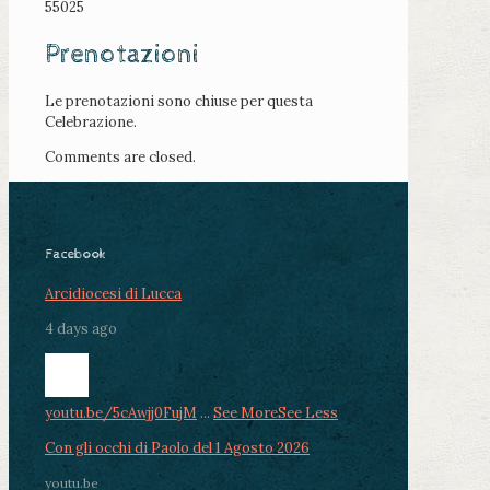
55025
Prenotazioni
Le prenotazioni sono chiuse per questa
Celebrazione.
Comments are closed.
Facebook
Arcidiocesi di Lucca
4 days ago
youtu.be/5cAwjj0FujM
...
See More
See Less
Con gli occhi di Paolo del 1 Agosto 2026
youtu.be