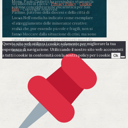
Mons. Paolo Giulietti ha presieduto stamani la
Arcidiocesi di Lucca -
Privacy Policy
-
Cookie
solenne concelebrazione eucaristica per San
Info
- Copyright reserved
Paolino, patrono della diocesi e della città di
Lucca.
Nell’omelia ha indicato come esemplare
«l’atteggiamento delle minoranze creative:
realtà che, pur essendo piccole e fragili, non si
fanno bloccare dalla situazione di crisi, ma sono
capaci di intuire e praticare percorsi nuovi da
Questo sito web utilizza i cookie solamente per migliorare la tua
cui sorgono realtà diverse e per certi versi
esperienza di navigazione. Utilizzando il nostro sito web acconsenti
inedite».
a tutti i cookie in conformità con la nostra policy per i cookie.
Ok