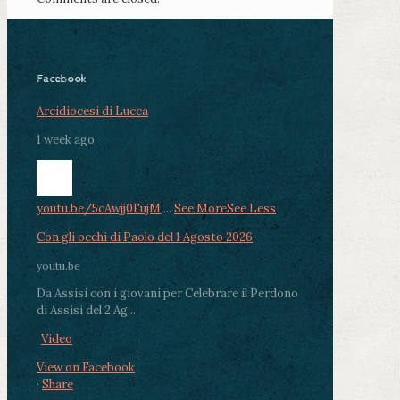
Facebook
Arcidiocesi di Lucca
1 week ago
youtu.be/5cAwjj0FujM
...
See More
See Less
Con gli occhi di Paolo del 1 Agosto 2026
youtu.be
Da Assisi con i giovani per Celebrare il Perdono
di Assisi del 2 Ag...
Video
View on Facebook
·
Share