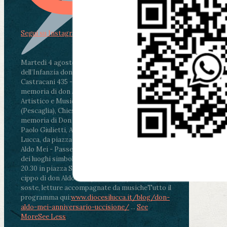
Segui su Instagram
Martedì 4 agosto2026
ore 11:30 - Lucca, Scuola
dell’Infanzia don Aldo Mei - Viale Castruccio
Castracani 435 - Inaugurazione murales in
memoria di don Aldo Mei curato dal Liceo
Artistico e Musicale “Passaglia”
.
ore 18 - Fiano
(Pescaglia), Chiesa parrocchiale - Messa in
memoria di Don Aldo Mei celebrata da mons.
Paolo Giulietti, Arcivescovo di Lucca
.
ore 20.30 -
Lucca, da piazza San Michele al Cippo di don
Aldo Mei - Passeggiata della Memoria in alcuni
dei luoghi simbolo della città. Ritrovo alle ore
20.30 in piazza San Michele con conclusione al
cippo di don Aldo Mei (Porta Elisa). Durante le
soste, letture accompagnate da musiche
Tutto il
programma qui:
www.diocesilucca.it/blog/don-
aldo-mei-anniversario-uccisione/
...
See
More
See Less