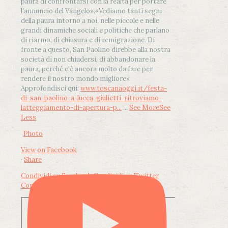
paura di confrontarsi con la realtà per portare
l'annuncio del Vangelo»
.
«Vediamo tanti segni
della paura intorno a noi, nelle piccole e nelle
grandi dinamiche sociali e politiche che parlano
di riarmo, di chiusura e di remigrazione. Di
fronte a questo, San Paolino direbbe alla nostra
società di non chiudersi, di abbandonare la
paura, perché c'è ancora molto da fare per
rendere il nostro mondo migliore»
Approfondisci qui:
www.toscanaoggi.it/festa-
di-san-paolino-a-lucca-giulietti-ritroviamo-
latteggiamento-di-apertura-p...
...
See More
See
Less
Photo
View on Facebook
·
Share
Condividi su Facebook
Condividi su Twitter
Condividi su LinkedIn
Condividi via email