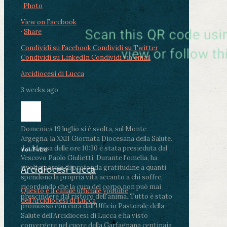
Photo
View on Facebook
·
Share
Condividi su Facebook
Condividi su Twitter
Condividi su LinkedIn
Condividi via email
Arcidiocesi di Lucca
3 weeks ago
Domenica 19 luglio si è svolta, sul Monte
Argegna, la XXII Giornata Diocesana della Salute.
.
La Messa delle ore 10:30 è stata presieduta dal
YouTube
Vescovo Paolo Giulietti. Durante l'omelia, ha
rivolto parole di profonda gratitudine a quanti
Arcidiocesi Lucca
spendono la propria vita accanto a chi soffre,
ricordando che la cura del corpo non può mai
Questo è il canale ufficiale youtube
prescindere dal ristoro dell'anima.
.
Tutto è stato
dell'Arcidiocesi di Lucca
promosso con cura dall'Ufficio Pastorale della
Salute dell'Arcidiocesi di Lucca e ha visto
convergere nel cuore della Garfagnana centinaia