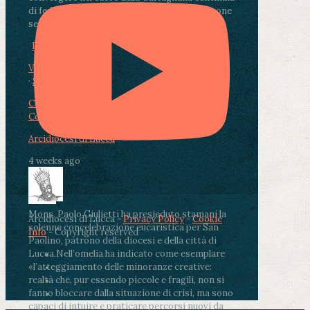
di fedeli, operatori sanitari, volontari e persone
segnate dalla malattia.
...
See More
See Less
Photo
View on Facebook
·
Share
Condividi su Facebook
Condividi su Twitter
Condividi su LinkedIn
Condividi via email
Arcidiocesi di Lucca
4 weeks ago
Mons. Paolo Giulietti ha presieduto stamani la
Arcidiocesi di Lucca -
Privacy Policy
-
Cookie
solenne concelebrazione eucaristica per San
Info
- Copyright reserved
Paolino, patrono della diocesi e della città di
Lucca.
Nell’omelia ha indicato come esemplare
«l’atteggiamento delle minoranze creative:
realtà che, pur essendo piccole e fragili, non si
fanno bloccare dalla situazione di crisi, ma sono
capaci di intuire e praticare percorsi nuovi da