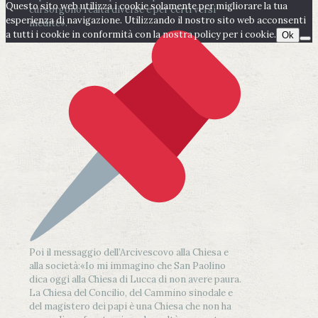
Questo sito web utilizza i cookie solamente per migliorare la tua
cui sorgono realtà diverse e per certi versi
esperienza di navigazione. Utilizzando il nostro sito web acconsenti
inedite».
a tutti i cookie in conformità con la nostra policy per i cookie.
Ok
Poi il messaggio dell’Arcivescovo alla Chiesa e
alla società:
«Io mi immagino che San Paolino
dica oggi alla Chiesa di Lucca di non avere paura.
La Chiesa del Concilio, del Cammino sinodale e
del magistero dei papi è una Chiesa che non ha