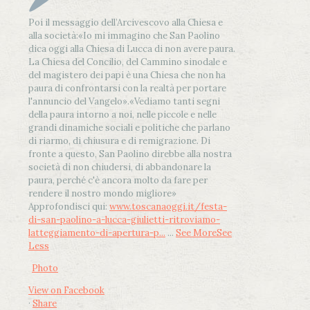
Poi il messaggio dell’Arcivescovo alla Chiesa e
alla società:
«Io mi immagino che San Paolino
dica oggi alla Chiesa di Lucca di non avere paura.
La Chiesa del Concilio, del Cammino sinodale e
del magistero dei papi è una Chiesa che non ha
paura di confrontarsi con la realtà per portare
l'annuncio del Vangelo»
.
«Vediamo tanti segni
della paura intorno a noi, nelle piccole e nelle
grandi dinamiche sociali e politiche che parlano
di riarmo, di chiusura e di remigrazione. Di
fronte a questo, San Paolino direbbe alla nostra
società di non chiudersi, di abbandonare la
paura, perché c'è ancora molto da fare per
rendere il nostro mondo migliore»
Approfondisci qui:
www.toscanaoggi.it/festa-
di-san-paolino-a-lucca-giulietti-ritroviamo-
latteggiamento-di-apertura-p...
...
See More
See
Less
Photo
View on Facebook
·
Share