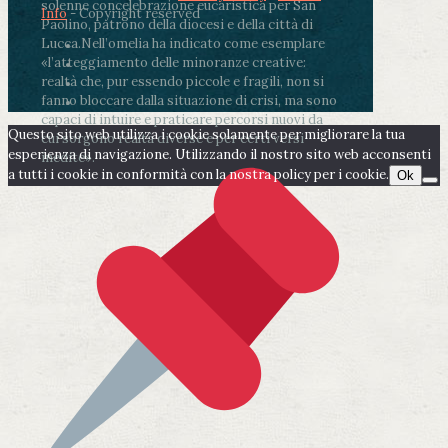
solenne concelebrazione eucaristica per San
Info
- Copyright reserved
Paolino, patrono della diocesi e della città di
Lucca.
Nell’omelia ha indicato come esemplare
«l’atteggiamento delle minoranze creative:
realtà che, pur essendo piccole e fragili, non si
fanno bloccare dalla situazione di crisi, ma sono
capaci di intuire e praticare percorsi nuovi da
Questo sito web utilizza i cookie solamente per migliorare la tua
cui sorgono realtà diverse e per certi versi
esperienza di navigazione. Utilizzando il nostro sito web acconsenti
inedite».
a tutti i cookie in conformità con la nostra policy per i cookie.
Ok