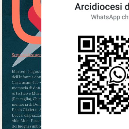
Segui su Instagram
Martedì 4 agosto2026
ore 11:30 - Lucca, Scuola
dell’Infanzia don Aldo Mei - Viale Castruccio
Castracani 435 - Inaugurazione murales in
memoria di don Aldo Mei curato dal Liceo
Artistico e Musicale “Passaglia”
.
ore 18 - Fiano
(Pescaglia), Chiesa parrocchiale - Messa in
memoria di Don Aldo Mei celebrata da mons.
Paolo Giulietti, Arcivescovo di Lucca
.
ore 20.30 -
Lucca, da piazza San Michele al Cippo di don
Aldo Mei - Passeggiata della Memoria in alcuni
dei luoghi simbolo della città. Ritrovo alle ore