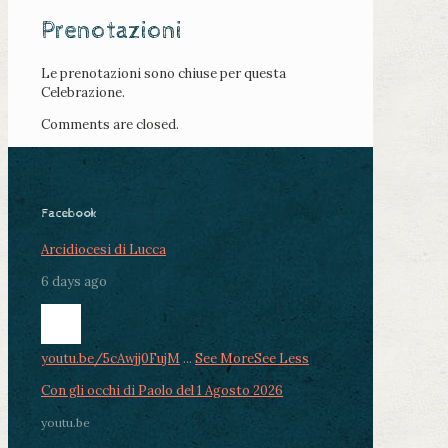
Prenotazioni
Le prenotazioni sono chiuse per questa
Celebrazione.
Comments are closed.
Facebook
Arcidiocesi di Lucca
6 days ago
youtu.be/5cAwjj0FujM
...
See More
See Less
Con gli occhi di Paolo del 1 Agosto 2026
youtu.be