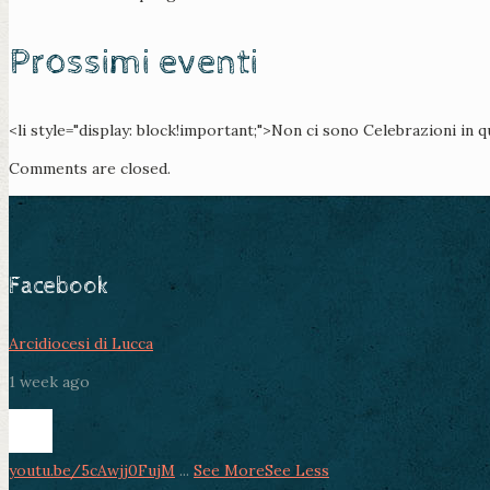
Prossimi eventi
<li style="display: block!important;">Non ci sono Celebrazioni in 
Comments are closed.
Facebook
Arcidiocesi di Lucca
1 week ago
youtu.be/5cAwjj0FujM
...
See More
See Less