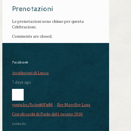
Prenotazioni
Le prenotazioni sono chiuse per questa
Celebrazione.
Comments are closed.
Facebook
Arcidiocesi di Lucca
7 days ago
youtu.be/5cAwjj0FujM
...
See More
See Less
Con gli occhi di Paolo del 1 Agosto 2026
youtu.be