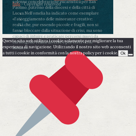
solenne concelebrazione eucaristica per San
Info
- Copyright reserved
Paolino, patrono della diocesi e della città di
Lucca.
Nell’omelia ha indicato come esemplare
«l’atteggiamento delle minoranze creative:
realtà che, pur essendo piccole e fragili, non si
fanno bloccare dalla situazione di crisi, ma sono
capaci di intuire e praticare percorsi nuovi da
Questo sito web utilizza i cookie solamente per migliorare la tua
cui sorgono realtà diverse e per certi versi
esperienza di navigazione. Utilizzando il nostro sito web acconsenti
inedite».
a tutti i cookie in conformità con la nostra policy per i cookie.
Ok