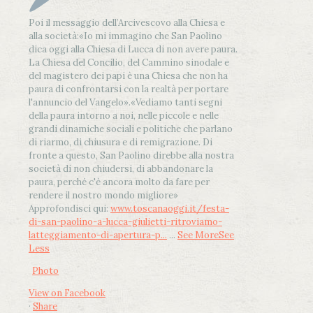
Poi il messaggio dell’Arcivescovo alla Chiesa e
alla società:
«Io mi immagino che San Paolino
dica oggi alla Chiesa di Lucca di non avere paura.
La Chiesa del Concilio, del Cammino sinodale e
del magistero dei papi è una Chiesa che non ha
paura di confrontarsi con la realtà per portare
l'annuncio del Vangelo»
.
«Vediamo tanti segni
della paura intorno a noi, nelle piccole e nelle
grandi dinamiche sociali e politiche che parlano
di riarmo, di chiusura e di remigrazione. Di
fronte a questo, San Paolino direbbe alla nostra
società di non chiudersi, di abbandonare la
paura, perché c'è ancora molto da fare per
rendere il nostro mondo migliore»
Approfondisci qui:
www.toscanaoggi.it/festa-
di-san-paolino-a-lucca-giulietti-ritroviamo-
latteggiamento-di-apertura-p...
...
See More
See
Less
Photo
View on Facebook
·
Share