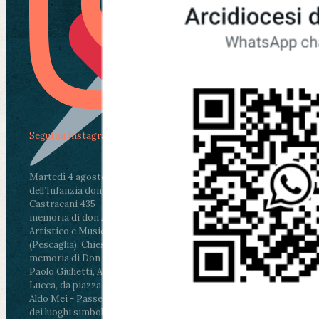
Segui su Instagram
Martedì 4 agosto2026
ore 11:30 - Lucca, Scuola
dell’Infanzia don Aldo Mei - Viale Castruccio
Castracani 435 - Inaugurazione murales in
memoria di don Aldo Mei curato dal Liceo
Artistico e Musicale “Passaglia”
.
ore 18 - Fiano
(Pescaglia), Chiesa parrocchiale - Messa in
memoria di Don Aldo Mei celebrata da mons.
Paolo Giulietti, Arcivescovo di Lucca
.
ore 20.30 -
Lucca, da piazza San Michele al Cippo di don
Aldo Mei - Passeggiata della Memoria in alcuni
dei luoghi simbolo della città. Ritrovo alle ore