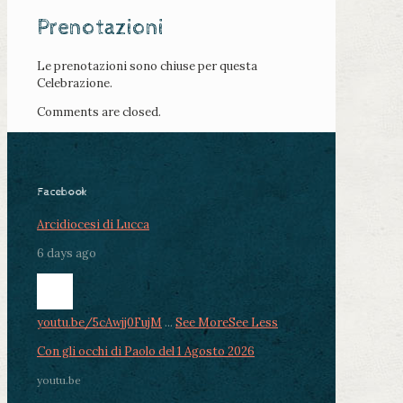
Prenotazioni
Le prenotazioni sono chiuse per questa
Celebrazione.
Comments are closed.
Facebook
Arcidiocesi di Lucca
6 days ago
youtu.be/5cAwjj0FujM
...
See More
See Less
Con gli occhi di Paolo del 1 Agosto 2026
youtu.be