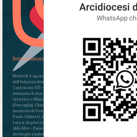
Segui su Instagram
Martedì 4 agosto2026
ore 11:30 - Lucca, Scuola
dell’Infanzia don Aldo Mei - Viale Castruccio
Castracani 435 - Inaugurazione murales in
memoria di don Aldo Mei curato dal Liceo
Artistico e Musicale “Passaglia”
.
ore 18 - Fiano
(Pescaglia), Chiesa parrocchiale - Messa in
memoria di Don Aldo Mei celebrata da mons.
Paolo Giulietti, Arcivescovo di Lucca
.
ore 20.30 -
Lucca, da piazza San Michele al Cippo di don
Aldo Mei - Passeggiata della Memoria in alcuni
dei luoghi simbolo della città. Ritrovo alle ore