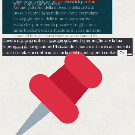
solenne concelebrazione eucaristica per San
Info
- Copyright reserved
Paolino, patrono della diocesi e della città di
Lucca.
Nell’omelia ha indicato come esemplare
«l’atteggiamento delle minoranze creative:
realtà che, pur essendo piccole e fragili, non si
fanno bloccare dalla situazione di crisi, ma sono
capaci di intuire e praticare percorsi nuovi da
Questo sito web utilizza i cookie solamente per migliorare la tua
cui sorgono realtà diverse e per certi versi
esperienza di navigazione. Utilizzando il nostro sito web acconsenti
inedite».
a tutti i cookie in conformità con la nostra policy per i cookie.
Ok