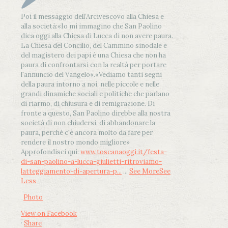
Poi il messaggio dell’Arcivescovo alla Chiesa e
alla società:
«Io mi immagino che San Paolino
dica oggi alla Chiesa di Lucca di non avere paura.
La Chiesa del Concilio, del Cammino sinodale e
del magistero dei papi è una Chiesa che non ha
paura di confrontarsi con la realtà per portare
l'annuncio del Vangelo»
.
«Vediamo tanti segni
della paura intorno a noi, nelle piccole e nelle
grandi dinamiche sociali e politiche che parlano
di riarmo, di chiusura e di remigrazione. Di
fronte a questo, San Paolino direbbe alla nostra
società di non chiudersi, di abbandonare la
paura, perché c'è ancora molto da fare per
rendere il nostro mondo migliore»
Approfondisci qui:
www.toscanaoggi.it/festa-
di-san-paolino-a-lucca-giulietti-ritroviamo-
latteggiamento-di-apertura-p...
...
See More
See
Less
Photo
View on Facebook
·
Share