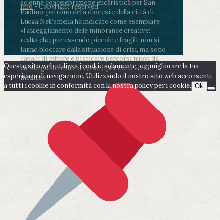
solenne concelebrazione eucaristica per San
Info
- Copyright reserved
Paolino, patrono della diocesi e della città di
Lucca.
Nell’omelia ha indicato come esemplare
«l’atteggiamento delle minoranze creative:
realtà che, pur essendo piccole e fragili, non si
fanno bloccare dalla situazione di crisi, ma sono
capaci di intuire e praticare percorsi nuovi da
Questo sito web utilizza i cookie solamente per migliorare la tua
cui sorgono realtà diverse e per certi versi
esperienza di navigazione. Utilizzando il nostro sito web acconsenti
inedite».
a tutti i cookie in conformità con la nostra policy per i cookie.
Ok