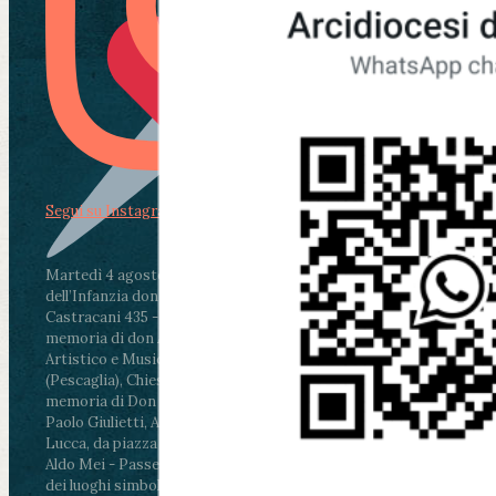
Segui su Instagram
Martedì 4 agosto2026
ore 11:30 - Lucca, Scuola
dell’Infanzia don Aldo Mei - Viale Castruccio
Castracani 435 - Inaugurazione murales in
memoria di don Aldo Mei curato dal Liceo
Artistico e Musicale “Passaglia”
.
ore 18 - Fiano
(Pescaglia), Chiesa parrocchiale - Messa in
memoria di Don Aldo Mei celebrata da mons.
Paolo Giulietti, Arcivescovo di Lucca
.
ore 20.30 -
Lucca, da piazza San Michele al Cippo di don
Aldo Mei - Passeggiata della Memoria in alcuni
dei luoghi simbolo della città. Ritrovo alle ore