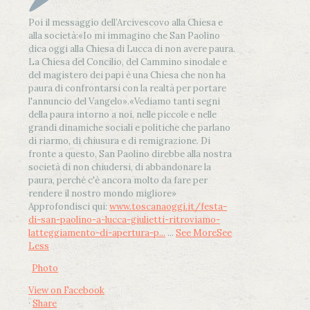
Poi il messaggio dell’Arcivescovo alla Chiesa e
alla società:
«Io mi immagino che San Paolino
dica oggi alla Chiesa di Lucca di non avere paura.
La Chiesa del Concilio, del Cammino sinodale e
del magistero dei papi è una Chiesa che non ha
paura di confrontarsi con la realtà per portare
l'annuncio del Vangelo»
.
«Vediamo tanti segni
della paura intorno a noi, nelle piccole e nelle
grandi dinamiche sociali e politiche che parlano
di riarmo, di chiusura e di remigrazione. Di
fronte a questo, San Paolino direbbe alla nostra
società di non chiudersi, di abbandonare la
paura, perché c'è ancora molto da fare per
rendere il nostro mondo migliore»
Approfondisci qui:
www.toscanaoggi.it/festa-
di-san-paolino-a-lucca-giulietti-ritroviamo-
latteggiamento-di-apertura-p...
...
See More
See
Less
Photo
View on Facebook
·
Share