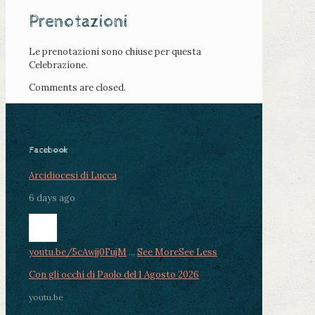
Prenotazioni
Le prenotazioni sono chiuse per questa
Celebrazione.
Comments are closed.
Facebook
Arcidiocesi di Lucca
6 days ago
youtu.be/5cAwjj0FujM
...
See More
See Less
Con gli occhi di Paolo del 1 Agosto 2026
youtu.be