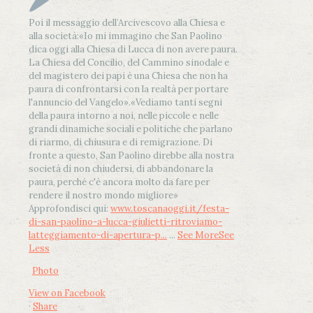
Poi il messaggio dell’Arcivescovo alla Chiesa e
alla società:
«Io mi immagino che San Paolino
dica oggi alla Chiesa di Lucca di non avere paura.
La Chiesa del Concilio, del Cammino sinodale e
del magistero dei papi è una Chiesa che non ha
paura di confrontarsi con la realtà per portare
l'annuncio del Vangelo»
.
«Vediamo tanti segni
della paura intorno a noi, nelle piccole e nelle
grandi dinamiche sociali e politiche che parlano
di riarmo, di chiusura e di remigrazione. Di
fronte a questo, San Paolino direbbe alla nostra
società di non chiudersi, di abbandonare la
paura, perché c'è ancora molto da fare per
rendere il nostro mondo migliore»
Approfondisci qui:
www.toscanaoggi.it/festa-
di-san-paolino-a-lucca-giulietti-ritroviamo-
latteggiamento-di-apertura-p...
...
See More
See
Less
Photo
View on Facebook
·
Share