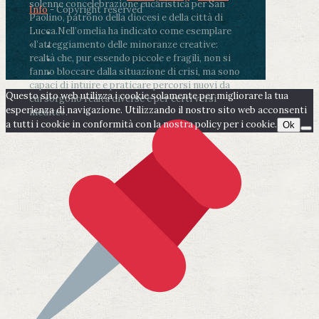
solenne concelebrazione eucaristica per San
Info
- Copyright reserved
Paolino, patrono della diocesi e della città di
Lucca.
Nell’omelia ha indicato come esemplare
«l’atteggiamento delle minoranze creative:
realtà che, pur essendo piccole e fragili, non si
fanno bloccare dalla situazione di crisi, ma sono
capaci di intuire e praticare percorsi nuovi da
Questo sito web utilizza i cookie solamente per migliorare la tua
cui sorgono realtà diverse e per certi versi
esperienza di navigazione. Utilizzando il nostro sito web acconsenti
inedite».
a tutti i cookie in conformità con la nostra policy per i cookie.
Ok