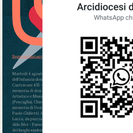
Segui su Instagram
Martedì 4 agosto2026
ore 11:30 - Lucca, Scuola
dell’Infanzia don Aldo Mei - Viale Castruccio
Castracani 435 - Inaugurazione murales in
memoria di don Aldo Mei curato dal Liceo
Artistico e Musicale “Passaglia”
.
ore 18 - Fiano
(Pescaglia), Chiesa parrocchiale - Messa in
memoria di Don Aldo Mei celebrata da mons.
Paolo Giulietti, Arcivescovo di Lucca
.
ore 20.30 -
Lucca, da piazza San Michele al Cippo di don
Aldo Mei - Passeggiata della Memoria in alcuni
dei luoghi simbolo della città. Ritrovo alle ore