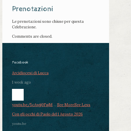
Prenotazioni
Le prenotazioni sono chiuse per questa
Celebrazione.
Comments are closed.
Facebook
Arcidiocesi di Lucca
1 week ago
youtu.be/5cAwjj0FujM
...
See More
See Less
Con gli occhi di Paolo del 1 Agosto 2026
youtu.be