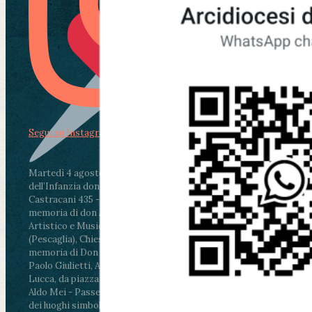
Segui su Instagram
Martedì 4 agosto2026
ore 11:30 - Lucca, Scuola
dell’Infanzia don Aldo Mei - Viale Castruccio
Castracani 435 - Inaugurazione murales in
memoria di don Aldo Mei curato dal Liceo
Artistico e Musicale “Passaglia”
.
ore 18 - Fiano
(Pescaglia), Chiesa parrocchiale - Messa in
memoria di Don Aldo Mei celebrata da mons.
Paolo Giulietti, Arcivescovo di Lucca
.
ore 20.30 -
Lucca, da piazza San Michele al Cippo di don
Aldo Mei - Passeggiata della Memoria in alcuni
dei luoghi simbolo della città. Ritrovo alle ore