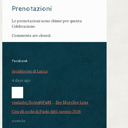
Prenotazioni
Le prenotazioni sono chiuse per questa
Celebrazione.
Comments are closed.
Facebook
Arcidiocesi di Lucca
4 days ago
youtu.be/5cAwjj0FujM
...
See More
See Less
Con gli occhi di Paolo del 1 Agosto 2026
youtu.be