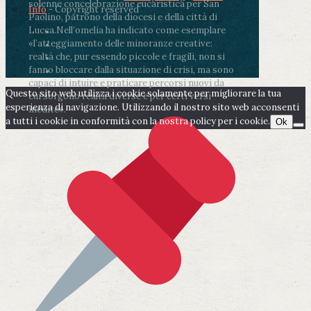
solenne concelebrazione eucaristica per San
Info
- Copyright reserved
Paolino, patrono della diocesi e della città di
Lucca.
Nell’omelia ha indicato come esemplare
«l’atteggiamento delle minoranze creative:
realtà che, pur essendo piccole e fragili, non si
fanno bloccare dalla situazione di crisi, ma sono
capaci di intuire e praticare percorsi nuovi da
Questo sito web utilizza i cookie solamente per migliorare la tua
cui sorgono realtà diverse e per certi versi
esperienza di navigazione. Utilizzando il nostro sito web acconsenti
inedite».
a tutti i cookie in conformità con la nostra policy per i cookie.
Ok