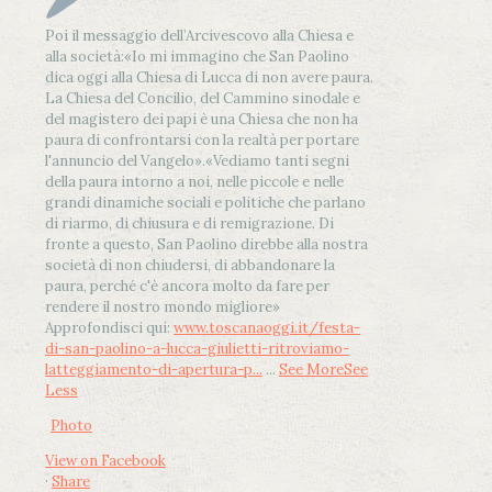
Poi il messaggio dell’Arcivescovo alla Chiesa e
alla società:
«Io mi immagino che San Paolino
dica oggi alla Chiesa di Lucca di non avere paura.
La Chiesa del Concilio, del Cammino sinodale e
del magistero dei papi è una Chiesa che non ha
paura di confrontarsi con la realtà per portare
l'annuncio del Vangelo»
.
«Vediamo tanti segni
della paura intorno a noi, nelle piccole e nelle
grandi dinamiche sociali e politiche che parlano
di riarmo, di chiusura e di remigrazione. Di
fronte a questo, San Paolino direbbe alla nostra
società di non chiudersi, di abbandonare la
paura, perché c'è ancora molto da fare per
rendere il nostro mondo migliore»
Approfondisci qui:
www.toscanaoggi.it/festa-
di-san-paolino-a-lucca-giulietti-ritroviamo-
latteggiamento-di-apertura-p...
...
See More
See
Less
Photo
View on Facebook
·
Share