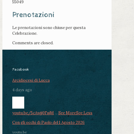
55049
Prenotazioni
Le prenotazioni sono chiuse per questa
Celebrazione.
Comments are closed.
Facebook
Arcidiocesi di Lucca
4 days ago
youtu.be/5cAwjj0FujM
...
See More
See Less
Con gli occhi di Paolo del 1 Agosto 2026
youtu.be