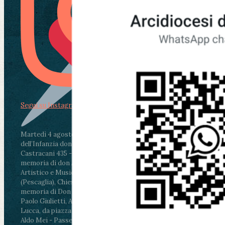
Segui su Instagram
Martedì 4 agosto2026
ore 11:30 - Lucca, Scuola
dell’Infanzia don Aldo Mei - Viale Castruccio
Castracani 435 - Inaugurazione murales in
memoria di don Aldo Mei curato dal Liceo
Artistico e Musicale “Passaglia”
.
ore 18 - Fiano
(Pescaglia), Chiesa parrocchiale - Messa in
memoria di Don Aldo Mei celebrata da mons.
Paolo Giulietti, Arcivescovo di Lucca
.
ore 20.30 -
Lucca, da piazza San Michele al Cippo di don
Aldo Mei - Passeggiata della Memoria in alcuni