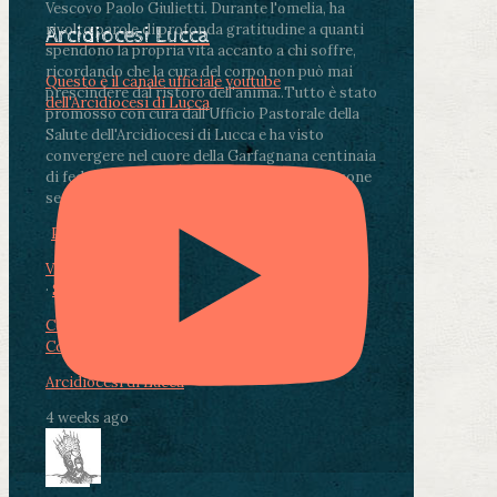
Vescovo Paolo Giulietti. Durante l'omelia, ha
rivolto parole di profonda gratitudine a quanti
Arcidiocesi Lucca
spendono la propria vita accanto a chi soffre,
ricordando che la cura del corpo non può mai
Questo è il canale ufficiale youtube
prescindere dal ristoro dell'anima.
.
Tutto è stato
dell'Arcidiocesi di Lucca
promosso con cura dall'Ufficio Pastorale della
Salute dell'Arcidiocesi di Lucca e ha visto
convergere nel cuore della Garfagnana centinaia
di fedeli, operatori sanitari, volontari e persone
segnate dalla malattia.
...
See More
See Less
Photo
View on Facebook
·
Share
Condividi su Facebook
Condividi su Twitter
Condividi su LinkedIn
Condividi via email
Arcidiocesi di Lucca
4 weeks ago