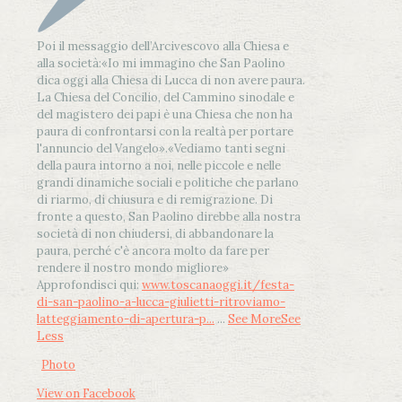
Poi il messaggio dell’Arcivescovo alla Chiesa e
alla società:
«Io mi immagino che San Paolino
dica oggi alla Chiesa di Lucca di non avere paura.
La Chiesa del Concilio, del Cammino sinodale e
del magistero dei papi è una Chiesa che non ha
paura di confrontarsi con la realtà per portare
l'annuncio del Vangelo»
.
«Vediamo tanti segni
della paura intorno a noi, nelle piccole e nelle
grandi dinamiche sociali e politiche che parlano
di riarmo, di chiusura e di remigrazione. Di
fronte a questo, San Paolino direbbe alla nostra
società di non chiudersi, di abbandonare la
paura, perché c'è ancora molto da fare per
rendere il nostro mondo migliore»
Approfondisci qui:
www.toscanaoggi.it/festa-
di-san-paolino-a-lucca-giulietti-ritroviamo-
latteggiamento-di-apertura-p...
...
See More
See
Less
Photo
View on Facebook