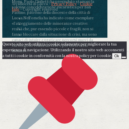
Mons. Paolo Giulietti ha presieduto stamani la
Arcidiocesi di Lucca -
Privacy Policy
-
Cookie
solenne concelebrazione eucaristica per San
Info
- Copyright reserved
Paolino, patrono della diocesi e della città di
Lucca.
Nell’omelia ha indicato come esemplare
«l’atteggiamento delle minoranze creative:
realtà che, pur essendo piccole e fragili, non si
fanno bloccare dalla situazione di crisi, ma sono
capaci di intuire e praticare percorsi nuovi da
Questo sito web utilizza i cookie solamente per migliorare la tua
cui sorgono realtà diverse e per certi versi
esperienza di navigazione. Utilizzando il nostro sito web acconsenti
inedite».
a tutti i cookie in conformità con la nostra policy per i cookie.
Ok