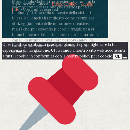
Mons. Paolo Giulietti ha presieduto stamani la
Arcidiocesi di Lucca -
Privacy Policy
-
Cookie
solenne concelebrazione eucaristica per San
Info
- Copyright reserved
Paolino, patrono della diocesi e della città di
Lucca.
Nell’omelia ha indicato come esemplare
«l’atteggiamento delle minoranze creative:
realtà che, pur essendo piccole e fragili, non si
fanno bloccare dalla situazione di crisi, ma sono
capaci di intuire e praticare percorsi nuovi da
Questo sito web utilizza i cookie solamente per migliorare la tua
cui sorgono realtà diverse e per certi versi
esperienza di navigazione. Utilizzando il nostro sito web acconsenti
inedite».
a tutti i cookie in conformità con la nostra policy per i cookie.
Ok