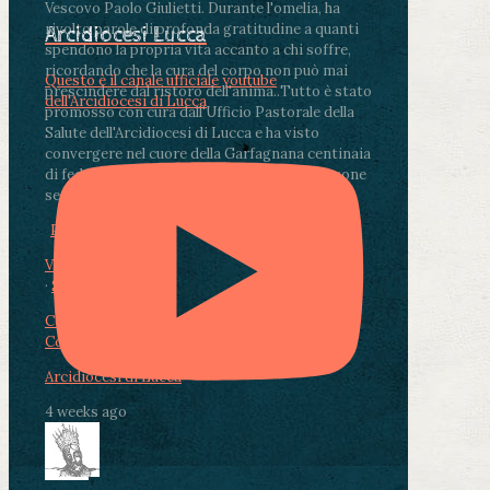
Vescovo Paolo Giulietti. Durante l'omelia, ha
rivolto parole di profonda gratitudine a quanti
Arcidiocesi Lucca
spendono la propria vita accanto a chi soffre,
ricordando che la cura del corpo non può mai
Questo è il canale ufficiale youtube
prescindere dal ristoro dell'anima.
.
Tutto è stato
dell'Arcidiocesi di Lucca
promosso con cura dall'Ufficio Pastorale della
Salute dell'Arcidiocesi di Lucca e ha visto
convergere nel cuore della Garfagnana centinaia
di fedeli, operatori sanitari, volontari e persone
segnate dalla malattia.
...
See More
See Less
Photo
View on Facebook
·
Share
Condividi su Facebook
Condividi su Twitter
Condividi su LinkedIn
Condividi via email
Arcidiocesi di Lucca
4 weeks ago