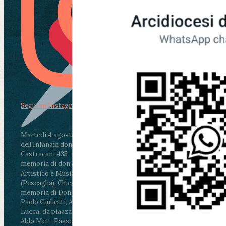
Segui su Instagram
Martedì 4 agosto2026
ore 11:30 - Lucca, Scuola
dell’Infanzia don Aldo Mei - Viale Castruccio
Castracani 435 - Inaugurazione murales in
memoria di don Aldo Mei curato dal Liceo
Artistico e Musicale “Passaglia”
.
ore 18 - Fiano
(Pescaglia), Chiesa parrocchiale - Messa in
memoria di Don Aldo Mei celebrata da mons.
Paolo Giulietti, Arcivescovo di Lucca
.
ore 20.30 -
Lucca, da piazza San Michele al Cippo di don
Aldo Mei - Passeggiata della Memoria in alcuni