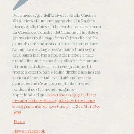
Poi il messaggio dell’Arcivescovo alla Chiesa e
alla società:
«Io mi immagino che San Paolino
dica oggi alla Chiesa di Lucca di non avere paura.
La Chiesa del Concilio, del Cammino sinodale e
del magistero dei papi è una Chiesa che non ha
paura di confrontarsi con la realtà per portare
l'annuncio del Vangelo»
.
«Vediamo tanti segni
della paura intorno a noi, nelle piccole e nelle
grandi dinamiche sociali e politiche che parlano
di riarmo, di chiusura e di remigrazione. Di
fronte a questo, San Paolino direbbe alla nostra
società di non chiudersi, di abbandonare la
paura, perché c'è ancora molto da fare per
rendere il nostro mondo migliore»
Approfondisci qui:
www.toscanaoggi.it/festa-
di-san-paolino-a-lucca-giulietti-ritroviamo-
latteggiamento-di-apertura-p...
...
See More
See
Less
Photo
View on Facebook