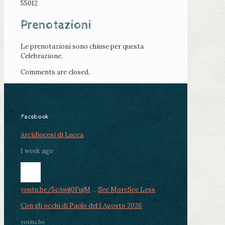
55012
Prenotazioni
Le prenotazioni sono chiuse per questa
Celebrazione.
Comments are closed.
Facebook
Arcidiocesi di Lucca
1 week ago
youtu.be/5cAwjj0FujM
...
See More
See Less
Con gli occhi di Paolo del 1 Agosto 2026
youtu.be