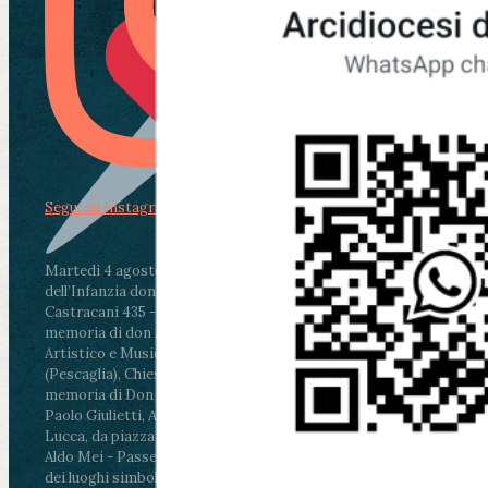
Segui su Instagram
Martedì 4 agosto2026
ore 11:30 - Lucca, Scuola
dell’Infanzia don Aldo Mei - Viale Castruccio
Castracani 435 - Inaugurazione murales in
memoria di don Aldo Mei curato dal Liceo
Artistico e Musicale “Passaglia”
.
ore 18 - Fiano
(Pescaglia), Chiesa parrocchiale - Messa in
memoria di Don Aldo Mei celebrata da mons.
Paolo Giulietti, Arcivescovo di Lucca
.
ore 20.30 -
Lucca, da piazza San Michele al Cippo di don
Aldo Mei - Passeggiata della Memoria in alcuni
dei luoghi simbolo della città. Ritrovo alle ore