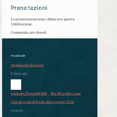
Prenotazioni
Le prenotazioni sono chiuse per questa
Celebrazione.
Comments are closed.
Facebook
Arcidiocesi di Lucca
5 days ago
youtu.be/5cAwjj0FujM
...
See More
See Less
Con gli occhi di Paolo del 1 Agosto 2026
youtu.be