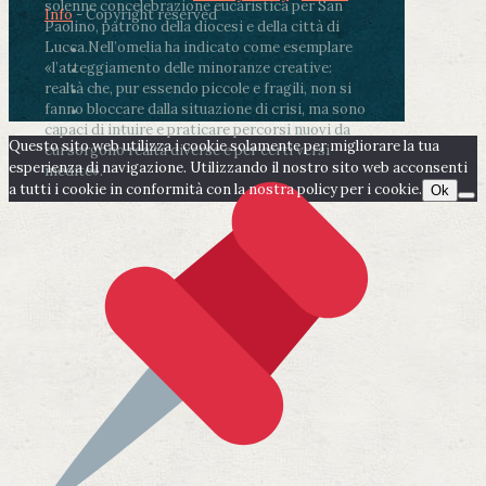
solenne concelebrazione eucaristica per San
Info
- Copyright reserved
Paolino, patrono della diocesi e della città di
Lucca.
Nell’omelia ha indicato come esemplare
«l’atteggiamento delle minoranze creative:
realtà che, pur essendo piccole e fragili, non si
fanno bloccare dalla situazione di crisi, ma sono
capaci di intuire e praticare percorsi nuovi da
Questo sito web utilizza i cookie solamente per migliorare la tua
cui sorgono realtà diverse e per certi versi
esperienza di navigazione. Utilizzando il nostro sito web acconsenti
inedite».
a tutti i cookie in conformità con la nostra policy per i cookie.
Ok