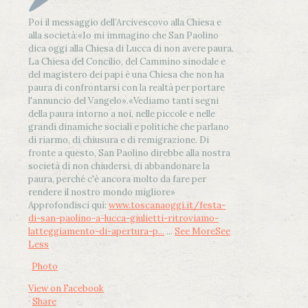
Poi il messaggio dell’Arcivescovo alla Chiesa e
alla società:
«Io mi immagino che San Paolino
dica oggi alla Chiesa di Lucca di non avere paura.
La Chiesa del Concilio, del Cammino sinodale e
del magistero dei papi è una Chiesa che non ha
paura di confrontarsi con la realtà per portare
l'annuncio del Vangelo»
.
«Vediamo tanti segni
della paura intorno a noi, nelle piccole e nelle
grandi dinamiche sociali e politiche che parlano
di riarmo, di chiusura e di remigrazione. Di
fronte a questo, San Paolino direbbe alla nostra
società di non chiudersi, di abbandonare la
paura, perché c'è ancora molto da fare per
rendere il nostro mondo migliore»
Approfondisci qui:
www.toscanaoggi.it/festa-
di-san-paolino-a-lucca-giulietti-ritroviamo-
latteggiamento-di-apertura-p...
...
See More
See
Less
Photo
View on Facebook
·
Share