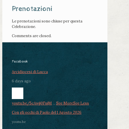
Prenotazioni
Le prenotazioni sono chiuse per questa
Celebrazione.
Comments are closed.
Facebook
Arcidiocesi di Lucca
6 days ago
youtu.be/5cAwjj0FujM
...
See More
See Less
Con gli occhi di Paolo del 1 Agosto 2026
youtu.be