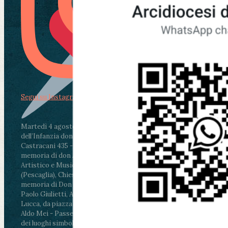
Segui su Instagram
Martedì 4 agosto2026
ore 11:30 - Lucca, Scuola
dell’Infanzia don Aldo Mei - Viale Castruccio
Castracani 435 - Inaugurazione murales in
memoria di don Aldo Mei curato dal Liceo
Artistico e Musicale “Passaglia”
.
ore 18 - Fiano
(Pescaglia), Chiesa parrocchiale - Messa in
memoria di Don Aldo Mei celebrata da mons.
Paolo Giulietti, Arcivescovo di Lucca
.
ore 20.30 -
Lucca, da piazza San Michele al Cippo di don
Aldo Mei - Passeggiata della Memoria in alcuni
dei luoghi simbolo della città. Ritrovo alle ore