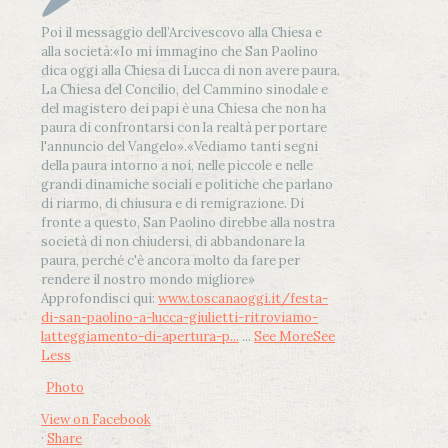
Poi il messaggio dell’Arcivescovo alla Chiesa e
alla società:
«Io mi immagino che San Paolino
dica oggi alla Chiesa di Lucca di non avere paura.
La Chiesa del Concilio, del Cammino sinodale e
del magistero dei papi è una Chiesa che non ha
paura di confrontarsi con la realtà per portare
l'annuncio del Vangelo»
.
«Vediamo tanti segni
della paura intorno a noi, nelle piccole e nelle
grandi dinamiche sociali e politiche che parlano
di riarmo, di chiusura e di remigrazione. Di
fronte a questo, San Paolino direbbe alla nostra
società di non chiudersi, di abbandonare la
paura, perché c'è ancora molto da fare per
rendere il nostro mondo migliore»
Approfondisci qui:
www.toscanaoggi.it/festa-
di-san-paolino-a-lucca-giulietti-ritroviamo-
latteggiamento-di-apertura-p...
...
See More
See
Less
Photo
View on Facebook
·
Share