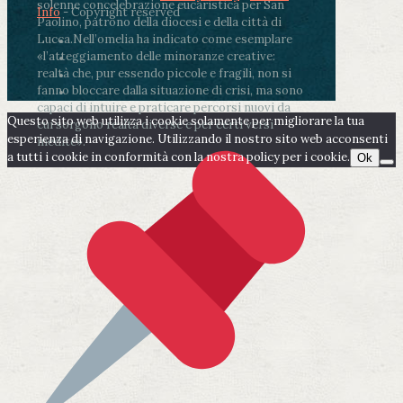
solenne concelebrazione eucaristica per San
Info
- Copyright reserved
Paolino, patrono della diocesi e della città di
Lucca.
Nell’omelia ha indicato come esemplare
«l’atteggiamento delle minoranze creative:
realtà che, pur essendo piccole e fragili, non si
fanno bloccare dalla situazione di crisi, ma sono
capaci di intuire e praticare percorsi nuovi da
Questo sito web utilizza i cookie solamente per migliorare la tua
cui sorgono realtà diverse e per certi versi
esperienza di navigazione. Utilizzando il nostro sito web acconsenti
inedite».
a tutti i cookie in conformità con la nostra policy per i cookie.
Ok