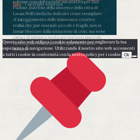
solenne concelebrazione eucaristica per San
Info
- Copyright reserved
Paolino, patrono della diocesi e della città di
Lucca.
Nell’omelia ha indicato come esemplare
«l’atteggiamento delle minoranze creative:
realtà che, pur essendo piccole e fragili, non si
fanno bloccare dalla situazione di crisi, ma sono
capaci di intuire e praticare percorsi nuovi da
Questo sito web utilizza i cookie solamente per migliorare la tua
cui sorgono realtà diverse e per certi versi
esperienza di navigazione. Utilizzando il nostro sito web acconsenti
inedite».
a tutti i cookie in conformità con la nostra policy per i cookie.
Ok