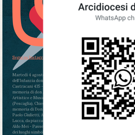
Segui su Instagram
Martedì 4 agosto2026
ore 11:30 - Lucca, Scuola
dell’Infanzia don Aldo Mei - Viale Castruccio
Castracani 435 - Inaugurazione murales in
memoria di don Aldo Mei curato dal Liceo
Artistico e Musicale “Passaglia”
.
ore 18 - Fiano
(Pescaglia), Chiesa parrocchiale - Messa in
memoria di Don Aldo Mei celebrata da mons.
Paolo Giulietti, Arcivescovo di Lucca
.
ore 20.30 -
Lucca, da piazza San Michele al Cippo di don
Aldo Mei - Passeggiata della Memoria in alcuni
dei luoghi simbolo della città. Ritrovo alle ore