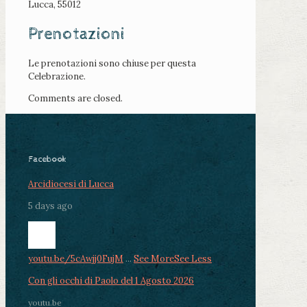
Lucca, 55012
Prenotazioni
Le prenotazioni sono chiuse per questa
Celebrazione.
Comments are closed.
Facebook
Arcidiocesi di Lucca
5 days ago
youtu.be/5cAwjj0FujM
...
See More
See Less
Con gli occhi di Paolo del 1 Agosto 2026
youtu.be