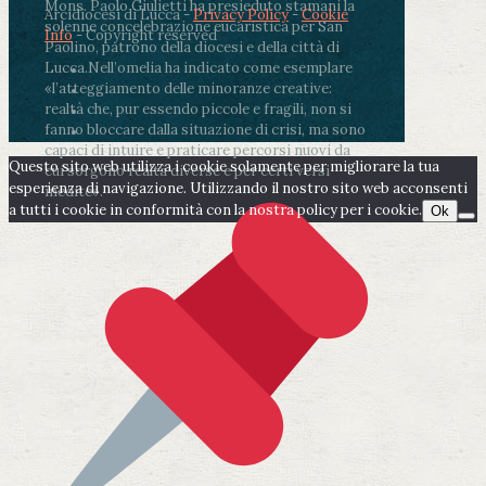
Mons. Paolo Giulietti ha presieduto stamani la
Arcidiocesi di Lucca -
Privacy Policy
-
Cookie
solenne concelebrazione eucaristica per San
Info
- Copyright reserved
Paolino, patrono della diocesi e della città di
Lucca.
Nell’omelia ha indicato come esemplare
«l’atteggiamento delle minoranze creative:
realtà che, pur essendo piccole e fragili, non si
fanno bloccare dalla situazione di crisi, ma sono
capaci di intuire e praticare percorsi nuovi da
Questo sito web utilizza i cookie solamente per migliorare la tua
cui sorgono realtà diverse e per certi versi
esperienza di navigazione. Utilizzando il nostro sito web acconsenti
inedite».
a tutti i cookie in conformità con la nostra policy per i cookie.
Ok