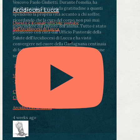
Vescovo Paolo Giulietti. Durante l'omelia, ha
rivolto parole di profonda gratitudine a quanti
Arcidiocesi Lucca
spendono la propria vita accanto a chi soffre,
ricordando che la cura del corpo non può mai
Questo è il canale ufficiale youtube
prescindere dal ristoro dell'anima.
.
Tutto è stato
dell'Arcidiocesi di Lucca
promosso con cura dall'Ufficio Pastorale della
Salute dell'Arcidiocesi di Lucca e ha visto
convergere nel cuore della Garfagnana centinaia
di fedeli, operatori sanitari, volontari e persone
segnate dalla malattia.
...
See More
See Less
Photo
View on Facebook
·
Share
Condividi su Facebook
Condividi su Twitter
Condividi su LinkedIn
Condividi via email
Arcidiocesi di Lucca
4 weeks ago