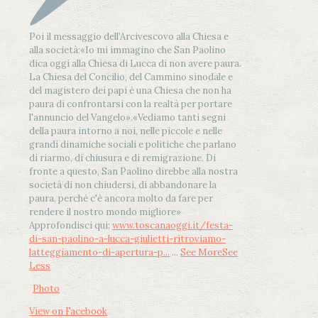
Poi il messaggio dell’Arcivescovo alla Chiesa e
alla società:
«Io mi immagino che San Paolino
dica oggi alla Chiesa di Lucca di non avere paura.
La Chiesa del Concilio, del Cammino sinodale e
del magistero dei papi è una Chiesa che non ha
paura di confrontarsi con la realtà per portare
l'annuncio del Vangelo»
.
«Vediamo tanti segni
della paura intorno a noi, nelle piccole e nelle
grandi dinamiche sociali e politiche che parlano
di riarmo, di chiusura e di remigrazione. Di
fronte a questo, San Paolino direbbe alla nostra
società di non chiudersi, di abbandonare la
paura, perché c'è ancora molto da fare per
rendere il nostro mondo migliore»
Approfondisci qui:
www.toscanaoggi.it/festa-
di-san-paolino-a-lucca-giulietti-ritroviamo-
latteggiamento-di-apertura-p...
...
See More
See
Less
Photo
View on Facebook