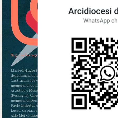
Segui su Instagram
Martedì 4 agosto2026
ore 11:30 - Lucca, Scuola
dell’Infanzia don Aldo Mei - Viale Castruccio
Castracani 435 - Inaugurazione murales in
memoria di don Aldo Mei curato dal Liceo
Artistico e Musicale “Passaglia”
.
ore 18 - Fiano
(Pescaglia), Chiesa parrocchiale - Messa in
memoria di Don Aldo Mei celebrata da mons.
Paolo Giulietti, Arcivescovo di Lucca
.
ore 20.30 -
Lucca, da piazza San Michele al Cippo di don
Aldo Mei - Passeggiata della Memoria in alcuni