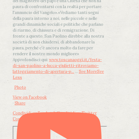
del magistero dei papi è una Chiesa che non ha
paura di confrontarsi con la realtà per portare
l'annuncio del Vangelo»
.
«Vediamo tanti segni
della paura intorno a noi, nelle piccole e nelle
grandi dinamiche sociali e politiche che parlano
di riarmo, di chiusura e di remigrazione. Di
fronte a questo, San Paolino direbbe alla nostra
società di non chiudersi, di abbandonare la
paura, perché c'è ancora molto da fare per
rendere il nostro mondo migliore»
Approfondisci qui:
www.toscanaoggi.it/festa-
di-san-paolino-a-lucca-giulietti-ritroviamo-
latteggiamento-di-apertura-p...
...
See More
See
Less
Photo
View on Facebook
·
Share
Condividi su Facebook
Condividi su Twitter
Condividi su LinkedIn
Condividi via email