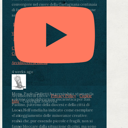
convergere nel cuore della Garfagnana centinaia
di fedeli, operatori sanitari, volontari e persone
segnate dalla malattia.
...
See More
See Less
Photo
View on Facebook
·
Share
Condividi su Facebook
Condividi su Twitter
Condividi su LinkedIn
Condividi via email
Arcidiocesi di Lucca
4 weeks ago
Mons. Paolo Giulietti ha presieduto stamani la
Arcidiocesi di Lucca -
Privacy Policy
-
Cookie
solenne concelebrazione eucaristica per San
Info
- Copyright reserved
Paolino, patrono della diocesi e della città di
Lucca.
Nell’omelia ha indicato come esemplare
«l’atteggiamento delle minoranze creative:
realtà che, pur essendo piccole e fragili, non si
fanno bloccare dalla situazione di crisi, ma sono