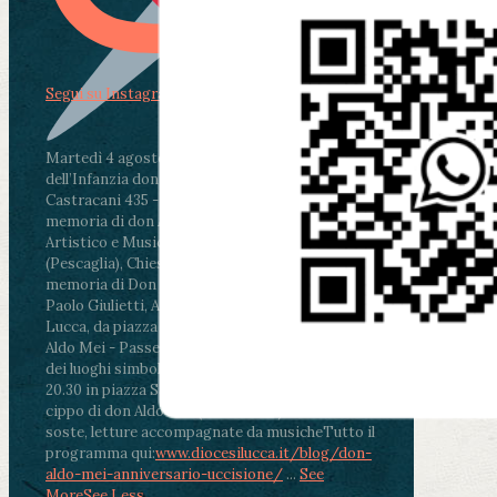
Segui su Instagram
Martedì 4 agosto2026
ore 11:30 - Lucca, Scuola
dell’Infanzia don Aldo Mei - Viale Castruccio
Castracani 435 - Inaugurazione murales in
memoria di don Aldo Mei curato dal Liceo
Artistico e Musicale “Passaglia”
.
ore 18 - Fiano
(Pescaglia), Chiesa parrocchiale - Messa in
memoria di Don Aldo Mei celebrata da mons.
Paolo Giulietti, Arcivescovo di Lucca
.
ore 20.30 -
Lucca, da piazza San Michele al Cippo di don
Aldo Mei - Passeggiata della Memoria in alcuni
dei luoghi simbolo della città. Ritrovo alle ore
20.30 in piazza San Michele con conclusione al
cippo di don Aldo Mei (Porta Elisa). Durante le
soste, letture accompagnate da musiche
Tutto il
programma qui:
www.diocesilucca.it/blog/don-
aldo-mei-anniversario-uccisione/
...
See
More
See Less