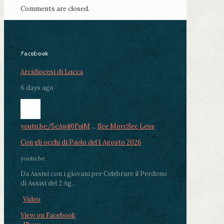
Comments are closed.
Facebook
Arcidiocesi di Lucca
6 days ago
youtu.be/5cAwjj0FujM
...
See More
See Less
Con gli occhi di Paolo del 1 Agosto 2026
youtu.be
Da Assisi con i giovani per Celebrare il Perdono
di Assisi del 2 Ag...
Video
View on Facebook