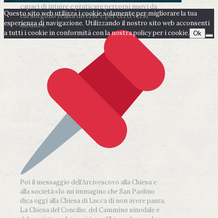
capaci di intuire e praticare percorsi nuovi da
Questo sito web utilizza i cookie solamente per migliorare la tua
cui sorgono realtà diverse e per certi versi
esperienza di navigazione. Utilizzando il nostro sito web acconsenti
inedite».
a tutti i cookie in conformità con la nostra policy per i cookie.
Ok
Poi il messaggio dell’Arcivescovo alla Chiesa e
alla società:
«Io mi immagino che San Paolino
dica oggi alla Chiesa di Lucca di non avere paura.
La Chiesa del Concilio, del Cammino sinodale e