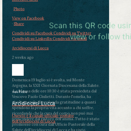
Photo
View on Facebook
·
Share
Condividi su Facebook
Condividi su Twitter
Condividi su LinkedIn
Condividi via email
Arcidiocesi di Lucca
2 weeks ago
Domenica 19 luglio si è svolta, sul Monte
Argegna, la XXII Giornata Diocesana della Salute.
.
La Messa delle ore 10:30 è stata presieduta dal
YouTube
Vescovo Paolo Giulietti. Durante l'omelia, ha
rivolto parole di profonda gratitudine a quanti
Arcidiocesi Lucca
spendono la propria vita accanto a chi soffre,
ricordando che la cura del corpo non può mai
Questo è il canale ufficiale youtube
prescindere dal ristoro dell'anima.
.
Tutto è stato
dell'Arcidiocesi di Lucca
promosso con cura dall'Ufficio Pastorale della
Salute dell'Arcidiocesi di Lucca e ha visto