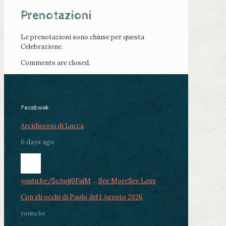
Prenotazioni
Le prenotazioni sono chiuse per questa
Celebrazione.
Comments are closed.
Facebook
Arcidiocesi di Lucca
6 days ago
youtu.be/5cAwjj0FujM
...
See More
See Less
Con gli occhi di Paolo del 1 Agosto 2026
youtu.be