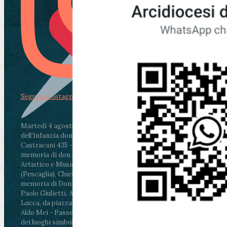
Segui su Instagram
Martedì 4 agosto2026
ore 11:30 - Lucca, Scuola
dell’Infanzia don Aldo Mei - Viale Castruccio
Castracani 435 - Inaugurazione murales in
memoria di don Aldo Mei curato dal Liceo
Artistico e Musicale “Passaglia”
.
ore 18 - Fiano
(Pescaglia), Chiesa parrocchiale - Messa in
memoria di Don Aldo Mei celebrata da mons.
Paolo Giulietti, Arcivescovo di Lucca
.
ore 20.30 -
Lucca, da piazza San Michele al Cippo di don
Aldo Mei - Passeggiata della Memoria in alcuni
dei luoghi simbolo della città. Ritrovo alle ore