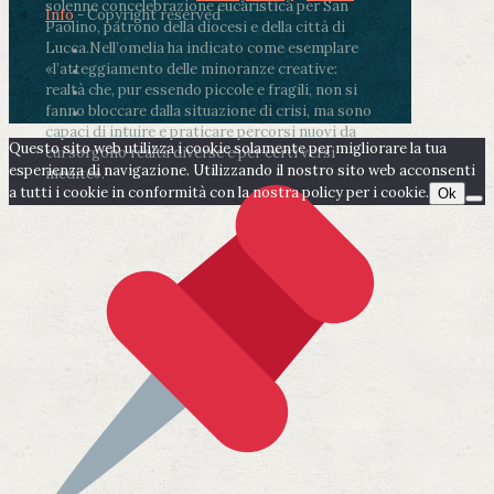
solenne concelebrazione eucaristica per San
Info
- Copyright reserved
Paolino, patrono della diocesi e della città di
Lucca.
Nell’omelia ha indicato come esemplare
«l’atteggiamento delle minoranze creative:
realtà che, pur essendo piccole e fragili, non si
fanno bloccare dalla situazione di crisi, ma sono
capaci di intuire e praticare percorsi nuovi da
Questo sito web utilizza i cookie solamente per migliorare la tua
cui sorgono realtà diverse e per certi versi
esperienza di navigazione. Utilizzando il nostro sito web acconsenti
inedite».
a tutti i cookie in conformità con la nostra policy per i cookie.
Ok