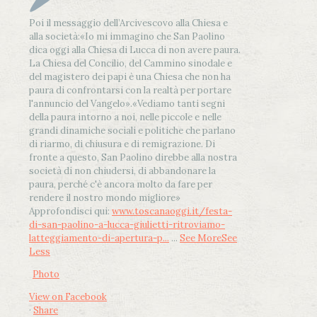
Poi il messaggio dell’Arcivescovo alla Chiesa e
alla società:
«Io mi immagino che San Paolino
dica oggi alla Chiesa di Lucca di non avere paura.
La Chiesa del Concilio, del Cammino sinodale e
del magistero dei papi è una Chiesa che non ha
paura di confrontarsi con la realtà per portare
l'annuncio del Vangelo»
.
«Vediamo tanti segni
della paura intorno a noi, nelle piccole e nelle
grandi dinamiche sociali e politiche che parlano
di riarmo, di chiusura e di remigrazione. Di
fronte a questo, San Paolino direbbe alla nostra
società di non chiudersi, di abbandonare la
paura, perché c'è ancora molto da fare per
rendere il nostro mondo migliore»
Approfondisci qui:
www.toscanaoggi.it/festa-
di-san-paolino-a-lucca-giulietti-ritroviamo-
latteggiamento-di-apertura-p...
...
See More
See
Less
Photo
View on Facebook
·
Share