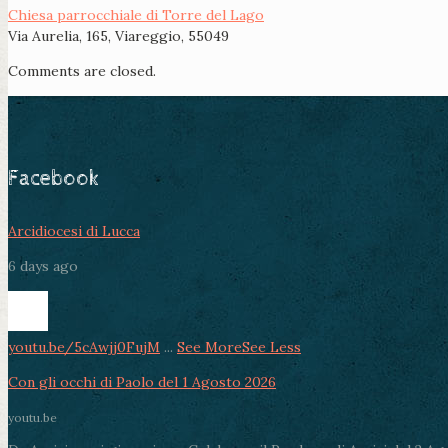
Chiesa parrocchiale di Torre del Lago
Via Aurelia, 165, Viareggio, 55049
Comments are closed.
Facebook
Arcidiocesi di Lucca
6 days ago
youtu.be/5cAwjj0FujM
...
See More
See Less
Con gli occhi di Paolo del 1 Agosto 2026
youtu.be