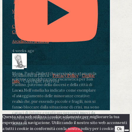
Photo
View on Facebook
·
Share
Condividi su Facebook
Condividi su Twitter
Condividi su LinkedIn
Condividi via email
Arcidiocesi di Lucca
4 weeks ago
Mons. Paolo Giulietti ha presieduto stamani la
Arcidiocesi di Lucca -
Privacy Policy
-
Cookie
solenne concelebrazione eucaristica per San
Info
- Copyright reserved
Paolino, patrono della diocesi e della città di
Lucca.
Nell’omelia ha indicato come esemplare
«l’atteggiamento delle minoranze creative:
realtà che, pur essendo piccole e fragili, non si
fanno bloccare dalla situazione di crisi, ma sono
capaci di intuire e praticare percorsi nuovi da
Questo sito web utilizza i cookie solamente per migliorare la tua
cui sorgono realtà diverse e per certi versi
esperienza di navigazione. Utilizzando il nostro sito web acconsenti
inedite».
a tutti i cookie in conformità con la nostra policy per i cookie.
Ok