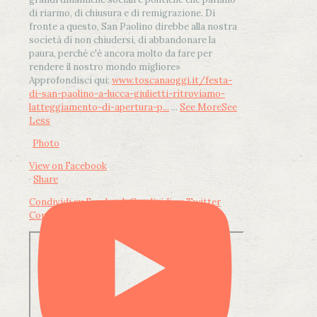
di riarmo, di chiusura e di remigrazione. Di
fronte a questo, San Paolino direbbe alla nostra
società di non chiudersi, di abbandonare la
paura, perché c'è ancora molto da fare per
rendere il nostro mondo migliore»
Approfondisci qui:
www.toscanaoggi.it/festa-
di-san-paolino-a-lucca-giulietti-ritroviamo-
latteggiamento-di-apertura-p...
...
See More
See
Less
Photo
View on Facebook
·
Share
Condividi su Facebook
Condividi su Twitter
Condividi su LinkedIn
Condividi via email