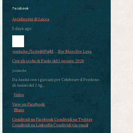
Facebook
Arcidiocesi di Lucca
5 days ago
youtu.be/5cAwjj0FujM
...
See More
See Less
Con gli occhi di Paolo del 1 Agosto 2026
youtu.be
Da Assisi con i giovani per Celebrare il Perdono
di Assisi del 2 Ag...
Video
View on Facebook
·
Share
Condividi su Facebook
Condividi su Twitter
Condividi su LinkedIn
Condividi via email