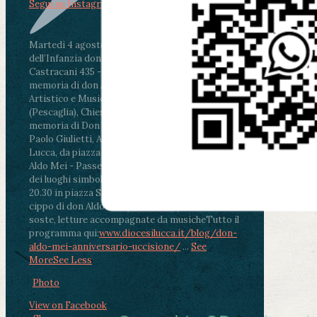
Segui su Instagram
Martedì 4 agosto2026
ore 11:30 - Lucca, Scuola
dell’Infanzia don Aldo Mei - Viale Castruccio
Castracani 435 - Inaugurazione murales in
memoria di don Aldo Mei curato dal Liceo
Artistico e Musicale “Passaglia”
.
ore 18 - Fiano
(Pescaglia), Chiesa parrocchiale - Messa in
memoria di Don Aldo Mei celebrata da mons.
Paolo Giulietti, Arcivescovo di Lucca
.
ore 20.30 -
Lucca, da piazza San Michele al Cippo di don
Aldo Mei - Passeggiata della Memoria in alcuni
dei luoghi simbolo della città. Ritrovo alle ore
20.30 in piazza San Michele con conclusione al
cippo di don Aldo Mei (Porta Elisa). Durante le
soste, letture accompagnate da musiche
Tutto il
programma qui:
www.diocesilucca.it/blog/don-
aldo-mei-anniversario-uccisione/
...
See
More
See Less
Photo
View on Facebook