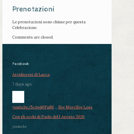
Prenotazioni
Le prenotazioni sono chiuse per questa
Celebrazione.
Comments are closed.
Facebook
Arcidiocesi di Lucca
7 days ago
youtu.be/5cAwjj0FujM
...
See More
See Less
Con gli occhi di Paolo del 1 Agosto 2026
youtu.be