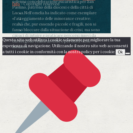
solenne concelebrazione eucaristica per San
Info
- Copyright reserved
Paolino, patrono della diocesi e della città di
Lucca.
Nell’omelia ha indicato come esemplare
«l’atteggiamento delle minoranze creative:
realtà che, pur essendo piccole e fragili, non si
fanno bloccare dalla situazione di crisi, ma sono
capaci di intuire e praticare percorsi nuovi da
Questo sito web utilizza i cookie solamente per migliorare la tua
cui sorgono realtà diverse e per certi versi
esperienza di navigazione. Utilizzando il nostro sito web acconsenti
inedite».
a tutti i cookie in conformità con la nostra policy per i cookie.
Ok