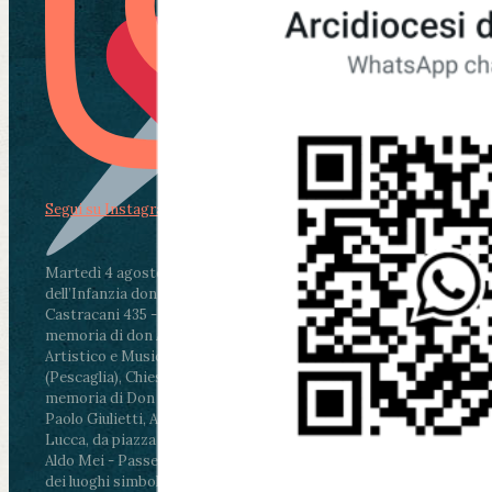
Segui su Instagram
Martedì 4 agosto2026
ore 11:30 - Lucca, Scuola
dell’Infanzia don Aldo Mei - Viale Castruccio
Castracani 435 - Inaugurazione murales in
memoria di don Aldo Mei curato dal Liceo
Artistico e Musicale “Passaglia”
.
ore 18 - Fiano
(Pescaglia), Chiesa parrocchiale - Messa in
memoria di Don Aldo Mei celebrata da mons.
Paolo Giulietti, Arcivescovo di Lucca
.
ore 20.30 -
Lucca, da piazza San Michele al Cippo di don
Aldo Mei - Passeggiata della Memoria in alcuni
dei luoghi simbolo della città. Ritrovo alle ore