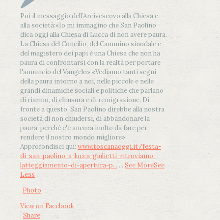
Poi il messaggio dell’Arcivescovo alla Chiesa e
alla società:
«Io mi immagino che San Paolino
dica oggi alla Chiesa di Lucca di non avere paura.
La Chiesa del Concilio, del Cammino sinodale e
del magistero dei papi è una Chiesa che non ha
paura di confrontarsi con la realtà per portare
l'annuncio del Vangelo»
.
«Vediamo tanti segni
della paura intorno a noi, nelle piccole e nelle
grandi dinamiche sociali e politiche che parlano
di riarmo, di chiusura e di remigrazione. Di
fronte a questo, San Paolino direbbe alla nostra
società di non chiudersi, di abbandonare la
paura, perché c'è ancora molto da fare per
rendere il nostro mondo migliore»
Approfondisci qui:
www.toscanaoggi.it/festa-
di-san-paolino-a-lucca-giulietti-ritroviamo-
latteggiamento-di-apertura-p...
...
See More
See
Less
Photo
View on Facebook
·
Share