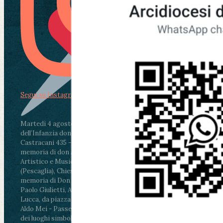
Segui su Instagram
Martedì 4 agosto2026
ore 11:30 - Lucca, Scuola
dell’Infanzia don Aldo Mei - Viale Castruccio
Castracani 435 - Inaugurazione murales in
memoria di don Aldo Mei curato dal Liceo
Artistico e Musicale “Passaglia”
.
ore 18 - Fiano
(Pescaglia), Chiesa parrocchiale - Messa in
memoria di Don Aldo Mei celebrata da mons.
Paolo Giulietti, Arcivescovo di Lucca
.
ore 20.30 -
Lucca, da piazza San Michele al Cippo di don
Aldo Mei - Passeggiata della Memoria in alcuni
dei luoghi simbolo della città. Ritrovo alle ore