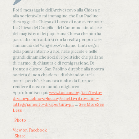
Poi il messaggio dell’Arcivescovo alla Chiesa e
alla società:
«Io mi immagino che San Paolino
dica oggi alla Chiesa di Lucca di non avere paura.
La Chiesa del Concilio, del Cammino sinodale e
del magistero dei papi è una Chiesa che non ha
paura di confrontarsi con la realtà per portare
l'annuncio del Vangelo»
.
«Vediamo tanti segni
della paura intorno a noi, nelle piccole e nelle
grandi dinamiche sociali e politiche che parlano
di riarmo, di chiusura e di remigrazione. Di
fronte a questo, San Paolino direbbe alla nostra
società di non chiudersi, di abbandonare la
paura, perché c'è ancora molto da fare per
rendere il nostro mondo migliore»
Approfondisci qui:
www.toscanaoggi.it/festa-
di-san-paolino-a-lucca-giulietti-ritroviamo-
latteggiamento-di-apertura-p...
...
See More
See
Less
Photo
View on Facebook
·
Share