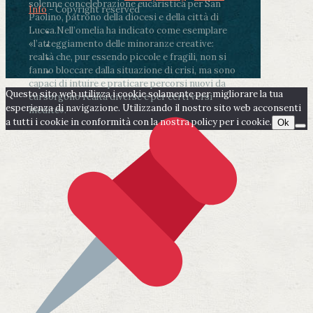
solenne concelebrazione eucaristica per San
Info
- Copyright reserved
Paolino, patrono della diocesi e della città di
Lucca.
Nell’omelia ha indicato come esemplare
«l’atteggiamento delle minoranze creative:
realtà che, pur essendo piccole e fragili, non si
fanno bloccare dalla situazione di crisi, ma sono
capaci di intuire e praticare percorsi nuovi da
Questo sito web utilizza i cookie solamente per migliorare la tua
cui sorgono realtà diverse e per certi versi
esperienza di navigazione. Utilizzando il nostro sito web acconsenti
inedite».
a tutti i cookie in conformità con la nostra policy per i cookie.
Ok