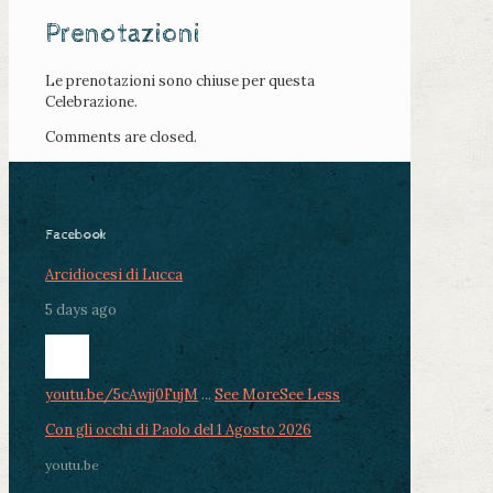
Prenotazioni
Le prenotazioni sono chiuse per questa
Celebrazione.
Comments are closed.
Facebook
Arcidiocesi di Lucca
5 days ago
youtu.be/5cAwjj0FujM
...
See More
See Less
Con gli occhi di Paolo del 1 Agosto 2026
youtu.be