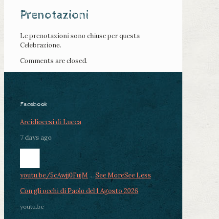
Prenotazioni
Le prenotazioni sono chiuse per questa
Celebrazione.
Comments are closed.
Facebook
Arcidiocesi di Lucca
7 days ago
youtu.be/5cAwjj0FujM
...
See More
See Less
Con gli occhi di Paolo del 1 Agosto 2026
youtu.be