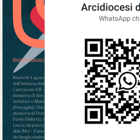
Segui su Instagram
Martedì 4 agosto2026
ore 11:30 - Lucca, Scuola
dell’Infanzia don Aldo Mei - Viale Castruccio
Castracani 435 - Inaugurazione murales in
memoria di don Aldo Mei curato dal Liceo
Artistico e Musicale “Passaglia”
.
ore 18 - Fiano
(Pescaglia), Chiesa parrocchiale - Messa in
memoria di Don Aldo Mei celebrata da mons.
Paolo Giulietti, Arcivescovo di Lucca
.
ore 20.30 -
Lucca, da piazza San Michele al Cippo di don
Aldo Mei - Passeggiata della Memoria in alcuni
dei luoghi simbolo della città. Ritrovo alle ore