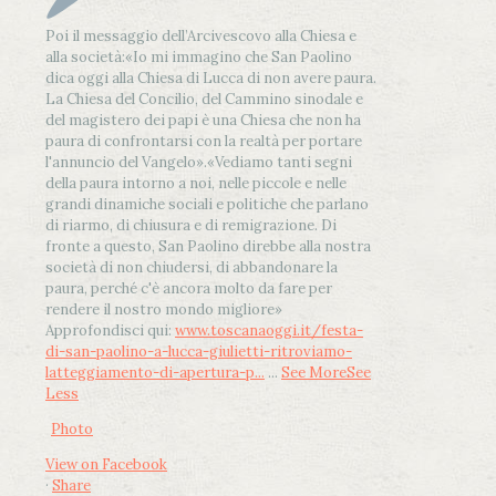
Poi il messaggio dell’Arcivescovo alla Chiesa e
alla società:
«Io mi immagino che San Paolino
dica oggi alla Chiesa di Lucca di non avere paura.
La Chiesa del Concilio, del Cammino sinodale e
del magistero dei papi è una Chiesa che non ha
paura di confrontarsi con la realtà per portare
l'annuncio del Vangelo»
.
«Vediamo tanti segni
della paura intorno a noi, nelle piccole e nelle
grandi dinamiche sociali e politiche che parlano
di riarmo, di chiusura e di remigrazione. Di
fronte a questo, San Paolino direbbe alla nostra
società di non chiudersi, di abbandonare la
paura, perché c'è ancora molto da fare per
rendere il nostro mondo migliore»
Approfondisci qui:
www.toscanaoggi.it/festa-
di-san-paolino-a-lucca-giulietti-ritroviamo-
latteggiamento-di-apertura-p...
...
See More
See
Less
Photo
View on Facebook
·
Share