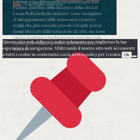
solenne concelebrazione eucaristica per San
Info
- Copyright reserved
Paolino, patrono della diocesi e della città di
Lucca.
Nell’omelia ha indicato come esemplare
«l’atteggiamento delle minoranze creative:
realtà che, pur essendo piccole e fragili, non si
fanno bloccare dalla situazione di crisi, ma sono
capaci di intuire e praticare percorsi nuovi da
Questo sito web utilizza i cookie solamente per migliorare la tua
cui sorgono realtà diverse e per certi versi
esperienza di navigazione. Utilizzando il nostro sito web acconsenti
inedite».
a tutti i cookie in conformità con la nostra policy per i cookie.
Ok