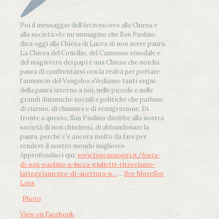
Poi il messaggio dell’Arcivescovo alla Chiesa e
alla società:
«Io mi immagino che San Paolino
dica oggi alla Chiesa di Lucca di non avere paura.
La Chiesa del Concilio, del Cammino sinodale e
del magistero dei papi è una Chiesa che non ha
paura di confrontarsi con la realtà per portare
l'annuncio del Vangelo»
.
«Vediamo tanti segni
della paura intorno a noi, nelle piccole e nelle
grandi dinamiche sociali e politiche che parlano
di riarmo, di chiusura e di remigrazione. Di
fronte a questo, San Paolino direbbe alla nostra
società di non chiudersi, di abbandonare la
paura, perché c'è ancora molto da fare per
rendere il nostro mondo migliore»
Approfondisci qui:
www.toscanaoggi.it/festa-
di-san-paolino-a-lucca-giulietti-ritroviamo-
latteggiamento-di-apertura-p...
...
See More
See
Less
Photo
View on Facebook