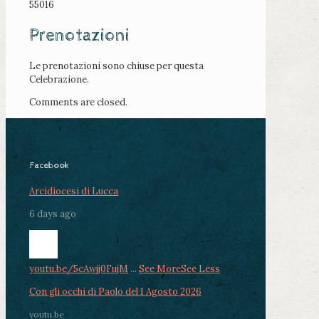
55016
Prenotazioni
Le prenotazioni sono chiuse per questa
Celebrazione.
Comments are closed.
Facebook
Arcidiocesi di Lucca
6 days ago
youtu.be/5cAwjj0FujM
...
See More
See Less
Con gli occhi di Paolo del 1 Agosto 2026
youtu.be