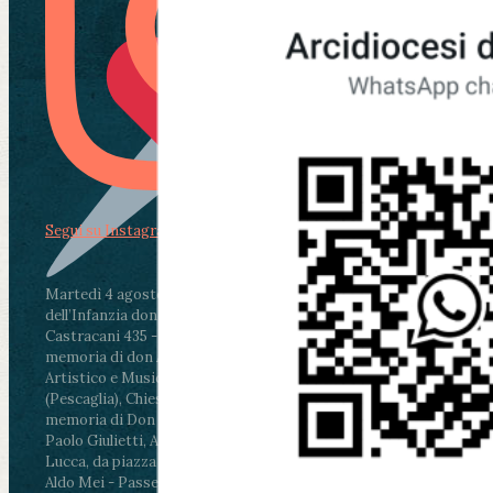
Segui su Instagram
Martedì 4 agosto2026
ore 11:30 - Lucca, Scuola
dell’Infanzia don Aldo Mei - Viale Castruccio
Castracani 435 - Inaugurazione murales in
memoria di don Aldo Mei curato dal Liceo
Artistico e Musicale “Passaglia”
.
ore 18 - Fiano
(Pescaglia), Chiesa parrocchiale - Messa in
memoria di Don Aldo Mei celebrata da mons.
Paolo Giulietti, Arcivescovo di Lucca
.
ore 20.30 -
Lucca, da piazza San Michele al Cippo di don
Aldo Mei - Passeggiata della Memoria in alcuni