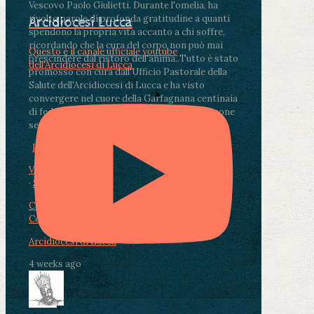
Vescovo Paolo Giulietti. Durante l'omelia, ha
rivolto parole di profonda gratitudine a quanti
Arcidiocesi Lucca
spendono la propria vita accanto a chi soffre,
ricordando che la cura del corpo non può mai
Questo è il canale ufficiale youtube
prescindere dal ristoro dell'anima.
.
Tutto è stato
dell'Arcidiocesi di Lucca
promosso con cura dall'Ufficio Pastorale della
Salute dell'Arcidiocesi di Lucca e ha visto
convergere nel cuore della Garfagnana centinaia
di fedeli, operatori sanitari, volontari e persone
segnate dalla malattia.
...
See More
See Less
Photo
View on Facebook
·
Share
Condividi su Facebook
Condividi su Twitter
Condividi su LinkedIn
Condividi via email
Arcidiocesi di Lucca
4 weeks ago