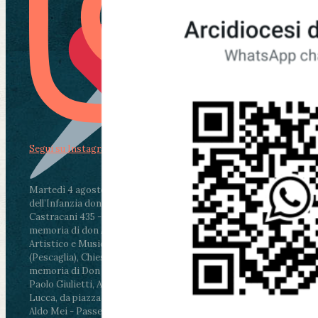
Segui su Instagram
Martedì 4 agosto2026
ore 11:30 - Lucca, Scuola
dell’Infanzia don Aldo Mei - Viale Castruccio
Castracani 435 - Inaugurazione murales in
memoria di don Aldo Mei curato dal Liceo
Artistico e Musicale “Passaglia”
.
ore 18 - Fiano
(Pescaglia), Chiesa parrocchiale - Messa in
memoria di Don Aldo Mei celebrata da mons.
Paolo Giulietti, Arcivescovo di Lucca
.
ore 20.30 -
Lucca, da piazza San Michele al Cippo di don
Aldo Mei - Passeggiata della Memoria in alcuni