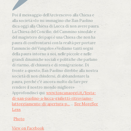
Poi il messaggio dell’Arcivescovo alla Chiesa e
alla società:
«Io mi immagino che San Paolino
dica oggi alla Chiesa di Lucca di non avere paura.
La Chiesa del Concilio, del Cammino sinodale e
del magistero dei papi è una Chiesa che non ha
paura di confrontarsi con la realtà per portare
l'annuncio del Vangelo»
.
«Vediamo tanti segni
della paura intorno a noi, nelle piccole e nelle
grandi dinamiche sociali e politiche che parlano
di riarmo, di chiusura e di remigrazione. Di
fronte a questo, San Paolino direbbe alla nostra
società di non chiudersi, di abbandonare la
paura, perché c'è ancora molto da fare per
rendere il nostro mondo migliore»
Approfondisci qui:
www.toscanaoggi.it/festa-
di-san-paolino-a-lucca-giulietti-ritroviamo-
latteggiamento-di-apertura-p...
...
See More
See
Less
Photo
View on Facebook