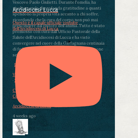
Vescovo Paolo Giulietti. Durante l'omelia, ha
rivolto parole di profonda gratitudine a quanti
Arcidiocesi Lucca
spendono la propria vita accanto a chi soffre,
ricordando che la cura del corpo non può mai
Questo è il canale ufficiale youtube
prescindere dal ristoro dell'anima.
.
Tutto è stato
dell'Arcidiocesi di Lucca
promosso con cura dall'Ufficio Pastorale della
Salute dell'Arcidiocesi di Lucca e ha visto
convergere nel cuore della Garfagnana centinaia
di fedeli, operatori sanitari, volontari e persone
segnate dalla malattia.
...
See More
See Less
Photo
View on Facebook
·
Share
Condividi su Facebook
Condividi su Twitter
Condividi su LinkedIn
Condividi via email
Arcidiocesi di Lucca
4 weeks ago