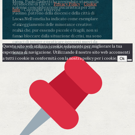
Mons. Paolo Giulietti ha presieduto stamani la
Arcidiocesi di Lucca -
Privacy Policy
-
Cookie
solenne concelebrazione eucaristica per San
Info
- Copyright reserved
Paolino, patrono della diocesi e della città di
Lucca.
Nell’omelia ha indicato come esemplare
«l’atteggiamento delle minoranze creative:
realtà che, pur essendo piccole e fragili, non si
fanno bloccare dalla situazione di crisi, ma sono
capaci di intuire e praticare percorsi nuovi da
Questo sito web utilizza i cookie solamente per migliorare la tua
cui sorgono realtà diverse e per certi versi
esperienza di navigazione. Utilizzando il nostro sito web acconsenti
inedite».
a tutti i cookie in conformità con la nostra policy per i cookie.
Ok