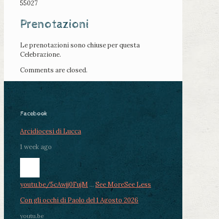
55027
Prenotazioni
Le prenotazioni sono chiuse per questa
Celebrazione.
Comments are closed.
Facebook
Arcidiocesi di Lucca
1 week ago
youtu.be/5cAwjj0FujM
...
See More
See Less
Con gli occhi di Paolo del 1 Agosto 2026
youtu.be