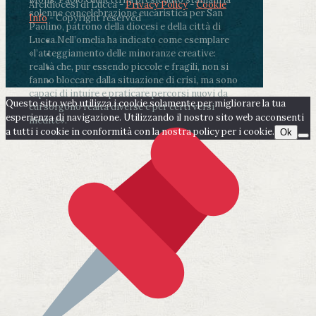
Arcidiocesi di Lucca -
Privacy Policy
-
Cookie
solenne concelebrazione eucaristica per San
Info
- Copyright reserved
Paolino, patrono della diocesi e della città di
Lucca.
Nell’omelia ha indicato come esemplare
«l’atteggiamento delle minoranze creative:
realtà che, pur essendo piccole e fragili, non si
fanno bloccare dalla situazione di crisi, ma sono
capaci di intuire e praticare percorsi nuovi da
Questo sito web utilizza i cookie solamente per migliorare la tua
cui sorgono realtà diverse e per certi versi
esperienza di navigazione. Utilizzando il nostro sito web acconsenti
inedite».
a tutti i cookie in conformità con la nostra policy per i cookie.
Ok