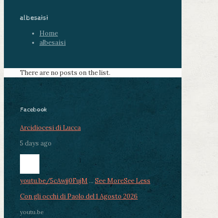
albesaisi
Home
albesaisi
There are no posts on the list.
Facebook
Arcidiocesi di Lucca
5 days ago
youtu.be/5cAwjj0FujM
...
See More
See Less
Con gli occhi di Paolo del 1 Agosto 2026
youtu.be