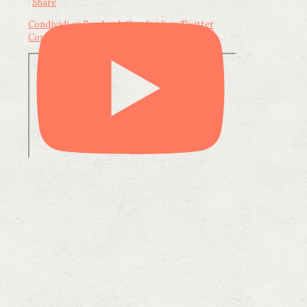
·
Share
Condividi su Facebook
Condividi su Twitter
Condividi su LinkedIn
Condividi via email