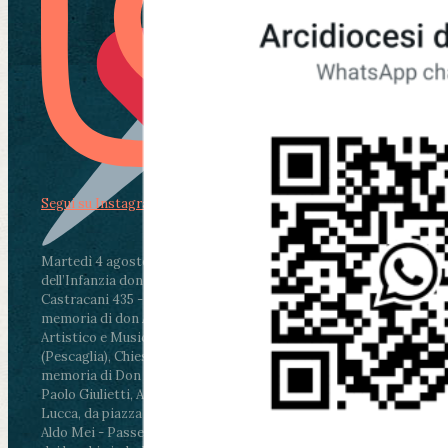
Segui su Instagram
Martedì 4 agosto2026
ore 11:30 - Lucca, Scuola
dell’Infanzia don Aldo Mei - Viale Castruccio
Castracani 435 - Inaugurazione murales in
memoria di don Aldo Mei curato dal Liceo
Artistico e Musicale “Passaglia”
.
ore 18 - Fiano
(Pescaglia), Chiesa parrocchiale - Messa in
memoria di Don Aldo Mei celebrata da mons.
Paolo Giulietti, Arcivescovo di Lucca
.
ore 20.30 -
Lucca, da piazza San Michele al Cippo di don
Aldo Mei - Passeggiata della Memoria in alcuni