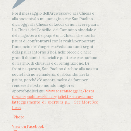
Poi il messaggio dell’Arcivescovo alla Chiesa e
alla società:
«Io mi immagino che San Paolino
dica oggi alla Chiesa di Lucca di non avere paura.
La Chiesa del Concilio, del Cammino sinodale e
del magistero dei papi è una Chiesa che non ha
paura di confrontarsi con la realtà per portare
l'annuncio del Vangelo»
.
«Vediamo tanti segni
della paura intorno a noi, nelle piccole e nelle
grandi dinamiche sociali e politiche che parlano
di riarmo, di chiusura e di remigrazione. Di
fronte a questo, San Paolino direbbe alla nostra
società di non chiudersi, di abbandonare la
paura, perché c'è ancora molto da fare per
rendere il nostro mondo migliore»
Approfondisci qui:
www.toscanaoggi.it/festa-
di-san-paolino-a-lucca-giulietti-ritroviamo-
latteggiamento-di-apertura-p...
...
See More
See
Less
Photo
View on Facebook