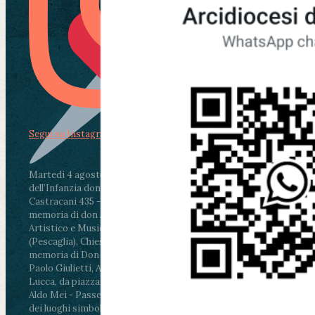
Segui su Instagram
Martedì 4 agosto2026
ore 11:30 - Lucca, Scuola
dell’Infanzia don Aldo Mei - Viale Castruccio
Castracani 435 - Inaugurazione murales in
memoria di don Aldo Mei curato dal Liceo
Artistico e Musicale “Passaglia”
.
ore 18 - Fiano
(Pescaglia), Chiesa parrocchiale - Messa in
memoria di Don Aldo Mei celebrata da mons.
Paolo Giulietti, Arcivescovo di Lucca
.
ore 20.30 -
Lucca, da piazza San Michele al Cippo di don
Aldo Mei - Passeggiata della Memoria in alcuni
dei luoghi simbolo della città. Ritrovo alle ore