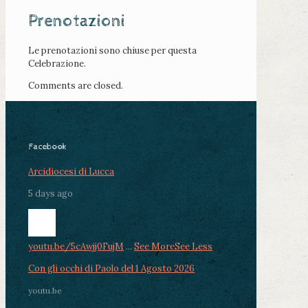
Prenotazioni
Le prenotazioni sono chiuse per questa
Celebrazione.
Comments are closed.
Facebook
Arcidiocesi di Lucca
5 days ago
youtu.be/5cAwjj0FujM
...
See More
See Less
Con gli occhi di Paolo del 1 Agosto 2026
youtu.be