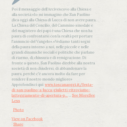
Poi il messaggio dell’Arcivescovo alla Chiesa e
alla società:
«Io mi immagino che San Paolino
dica oggi alla Chiesa di Lucca di non avere paura.
La Chiesa del Concilio, del Cammino sinodale e
del magistero dei papi è una Chiesa che non ha
paura di confrontarsi con la realtà per portare
l'annuncio del Vangelo»
.
«Vediamo tanti segni
della paura intorno a noi, nelle piccole e nelle
grandi dinamiche sociali e politiche che parlano
di riarmo, di chiusura e di remigrazione. Di
fronte a questo, San Paolino direbbe alla nostra
società di non chiudersi, di abbandonare la
paura, perché c'è ancora molto da fare per
rendere il nostro mondo migliore»
Approfondisci qui:
www.toscanaoggi.it/festa-
di-san-paolino-a-lucca-giulietti-ritroviamo-
latteggiamento-di-apertura-p...
...
See More
See
Less
Photo
View on Facebook
·
Share