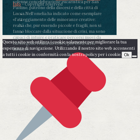
solenne concelebrazione eucaristica per San
Info
- Copyright reserved
Paolino, patrono della diocesi e della città di
Lucca.
Nell’omelia ha indicato come esemplare
«l’atteggiamento delle minoranze creative:
realtà che, pur essendo piccole e fragili, non si
fanno bloccare dalla situazione di crisi, ma sono
capaci di intuire e praticare percorsi nuovi da
Questo sito web utilizza i cookie solamente per migliorare la tua
cui sorgono realtà diverse e per certi versi
esperienza di navigazione. Utilizzando il nostro sito web acconsenti
inedite».
a tutti i cookie in conformità con la nostra policy per i cookie.
Ok