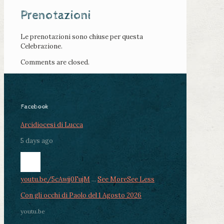
Prenotazioni
Le prenotazioni sono chiuse per questa
Celebrazione.
Comments are closed.
Facebook
Arcidiocesi di Lucca
5 days ago
youtu.be/5cAwjj0FujM
...
See More
See Less
Con gli occhi di Paolo del 1 Agosto 2026
youtu.be