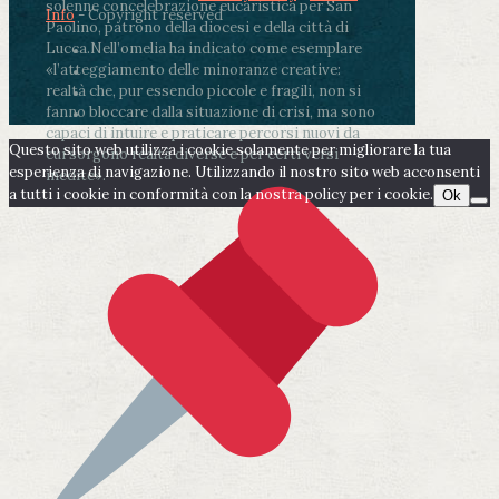
solenne concelebrazione eucaristica per San
Info
- Copyright reserved
Paolino, patrono della diocesi e della città di
Lucca.
Nell’omelia ha indicato come esemplare
«l’atteggiamento delle minoranze creative:
realtà che, pur essendo piccole e fragili, non si
fanno bloccare dalla situazione di crisi, ma sono
capaci di intuire e praticare percorsi nuovi da
Questo sito web utilizza i cookie solamente per migliorare la tua
cui sorgono realtà diverse e per certi versi
esperienza di navigazione. Utilizzando il nostro sito web acconsenti
inedite».
a tutti i cookie in conformità con la nostra policy per i cookie.
Ok