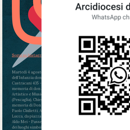
Segui su Instagram
Martedì 4 agosto2026
ore 11:30 - Lucca, Scuola
dell’Infanzia don Aldo Mei - Viale Castruccio
Castracani 435 - Inaugurazione murales in
memoria di don Aldo Mei curato dal Liceo
Artistico e Musicale “Passaglia”
.
ore 18 - Fiano
(Pescaglia), Chiesa parrocchiale - Messa in
memoria di Don Aldo Mei celebrata da mons.
Paolo Giulietti, Arcivescovo di Lucca
.
ore 20.30 -
Lucca, da piazza San Michele al Cippo di don
Aldo Mei - Passeggiata della Memoria in alcuni
dei luoghi simbolo della città. Ritrovo alle ore