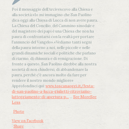
Poi il messaggio dell’Arcivescovo alla Chiesa e
alla società:
«Io mi immagino che San Paolino
dica oggi alla Chiesa di Lucca di non avere paura.
La Chiesa del Concilio, del Cammino sinodale e
del magistero dei papi è una Chiesa che non ha
paura di confrontarsi con la realtà per portare
l'annuncio del Vangelo»
.
«Vediamo tanti segni
della paura intorno a noi, nelle piccole e nelle
grandi dinamiche sociali e politiche che parlano
di riarmo, di chiusura e di remigrazione. Di
fronte a questo, San Paolino direbbe alla nostra
società di non chiudersi, di abbandonare la
paura, perché c'è ancora molto da fare per
rendere il nostro mondo migliore»
Approfondisci qui:
www.toscanaoggi.it/festa-
di-san-paolino-a-lucca-giulietti-ritroviamo-
latteggiamento-di-apertura-p...
...
See More
See
Less
Photo
View on Facebook
·
Share