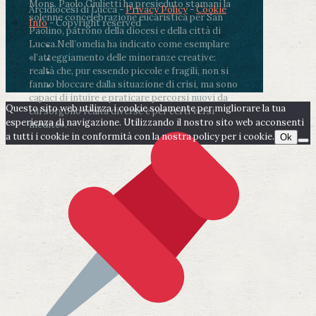
Mons. Paolo Giulietti ha presieduto stamani la
Arcidiocesi di Lucca -
Privacy Policy
-
Cookie
solenne concelebrazione eucaristica per San
Info
- Copyright reserved
Paolino, patrono della diocesi e della città di
Lucca.
Nell’omelia ha indicato come esemplare
«l’atteggiamento delle minoranze creative:
realtà che, pur essendo piccole e fragili, non si
fanno bloccare dalla situazione di crisi, ma sono
capaci di intuire e praticare percorsi nuovi da
Questo sito web utilizza i cookie solamente per migliorare la tua
cui sorgono realtà diverse e per certi versi
esperienza di navigazione. Utilizzando il nostro sito web acconsenti
inedite».
a tutti i cookie in conformità con la nostra policy per i cookie.
Ok