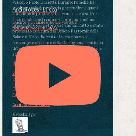
Vescovo Paolo Giulietti. Durante l'omelia, ha
rivolto parole di profonda gratitudine a quanti
Arcidiocesi Lucca
spendono la propria vita accanto a chi soffre,
ricordando che la cura del corpo non può mai
Questo è il canale ufficiale youtube
prescindere dal ristoro dell'anima.
.
Tutto è stato
dell'Arcidiocesi di Lucca
promosso con cura dall'Ufficio Pastorale della
Salute dell'Arcidiocesi di Lucca e ha visto
convergere nel cuore della Garfagnana centinaia
di fedeli, operatori sanitari, volontari e persone
segnate dalla malattia.
...
See More
See Less
Photo
View on Facebook
·
Share
Condividi su Facebook
Condividi su Twitter
Condividi su LinkedIn
Condividi via email
Arcidiocesi di Lucca
4 weeks ago