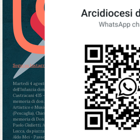
Segui su Instagram
Martedì 4 agosto2026
ore 11:30 - Lucca, Scuola
dell’Infanzia don Aldo Mei - Viale Castruccio
Castracani 435 - Inaugurazione murales in
memoria di don Aldo Mei curato dal Liceo
Artistico e Musicale “Passaglia”
.
ore 18 - Fiano
(Pescaglia), Chiesa parrocchiale - Messa in
memoria di Don Aldo Mei celebrata da mons.
Paolo Giulietti, Arcivescovo di Lucca
.
ore 20.30 -
Lucca, da piazza San Michele al Cippo di don
Aldo Mei - Passeggiata della Memoria in alcuni