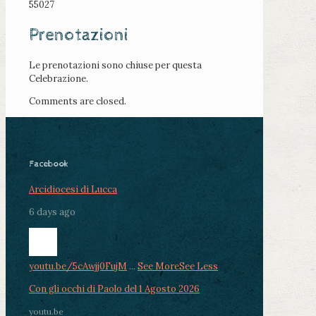
55027
Prenotazioni
Le prenotazioni sono chiuse per questa
Celebrazione.
Comments are closed.
Facebook
Arcidiocesi di Lucca
6 days ago
youtu.be/5cAwjj0FujM
...
See More
See Less
Con gli occhi di Paolo del 1 Agosto 2026
youtu.be