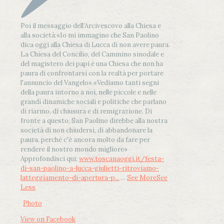
Poi il messaggio dell’Arcivescovo alla Chiesa e
alla società:
«Io mi immagino che San Paolino
dica oggi alla Chiesa di Lucca di non avere paura.
La Chiesa del Concilio, del Cammino sinodale e
del magistero dei papi è una Chiesa che non ha
paura di confrontarsi con la realtà per portare
l'annuncio del Vangelo»
.
«Vediamo tanti segni
della paura intorno a noi, nelle piccole e nelle
grandi dinamiche sociali e politiche che parlano
di riarmo, di chiusura e di remigrazione. Di
fronte a questo, San Paolino direbbe alla nostra
società di non chiudersi, di abbandonare la
paura, perché c'è ancora molto da fare per
rendere il nostro mondo migliore»
Approfondisci qui:
www.toscanaoggi.it/festa-
di-san-paolino-a-lucca-giulietti-ritroviamo-
latteggiamento-di-apertura-p...
...
See More
See
Less
Photo
View on Facebook