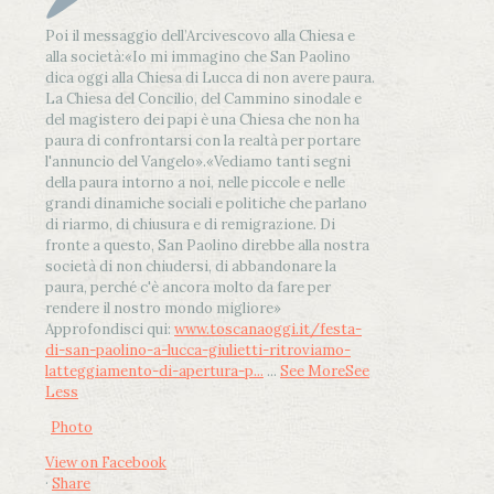
Poi il messaggio dell’Arcivescovo alla Chiesa e
alla società:
«Io mi immagino che San Paolino
dica oggi alla Chiesa di Lucca di non avere paura.
La Chiesa del Concilio, del Cammino sinodale e
del magistero dei papi è una Chiesa che non ha
paura di confrontarsi con la realtà per portare
l'annuncio del Vangelo»
.
«Vediamo tanti segni
della paura intorno a noi, nelle piccole e nelle
grandi dinamiche sociali e politiche che parlano
di riarmo, di chiusura e di remigrazione. Di
fronte a questo, San Paolino direbbe alla nostra
società di non chiudersi, di abbandonare la
paura, perché c'è ancora molto da fare per
rendere il nostro mondo migliore»
Approfondisci qui:
www.toscanaoggi.it/festa-
di-san-paolino-a-lucca-giulietti-ritroviamo-
latteggiamento-di-apertura-p...
...
See More
See
Less
Photo
View on Facebook
·
Share