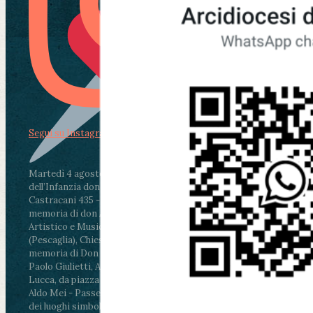
Segui su Instagram
Martedì 4 agosto2026
ore 11:30 - Lucca, Scuola
dell’Infanzia don Aldo Mei - Viale Castruccio
Castracani 435 - Inaugurazione murales in
memoria di don Aldo Mei curato dal Liceo
Artistico e Musicale “Passaglia”
.
ore 18 - Fiano
(Pescaglia), Chiesa parrocchiale - Messa in
memoria di Don Aldo Mei celebrata da mons.
Paolo Giulietti, Arcivescovo di Lucca
.
ore 20.30 -
Lucca, da piazza San Michele al Cippo di don
Aldo Mei - Passeggiata della Memoria in alcuni
dei luoghi simbolo della città. Ritrovo alle ore