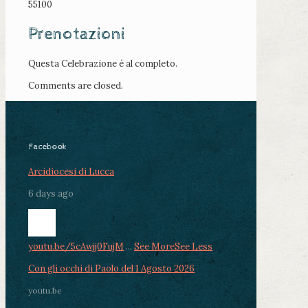
55100
Prenotazioni
Questa Celebrazione è al completo.
Comments are closed.
Facebook
Arcidiocesi di Lucca
6 days ago
youtu.be/5cAwjj0FujM
...
See More
See Less
Con gli occhi di Paolo del 1 Agosto 2026
youtu.be