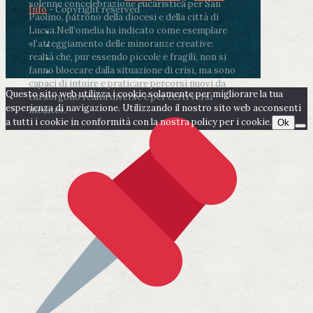
solenne concelebrazione eucaristica per San
Info
- Copyright reserved
Paolino, patrono della diocesi e della città di
Lucca.
Nell’omelia ha indicato come esemplare
«l’atteggiamento delle minoranze creative:
realtà che, pur essendo piccole e fragili, non si
fanno bloccare dalla situazione di crisi, ma sono
capaci di intuire e praticare percorsi nuovi da
Questo sito web utilizza i cookie solamente per migliorare la tua
cui sorgono realtà diverse e per certi versi
esperienza di navigazione. Utilizzando il nostro sito web acconsenti
inedite».
a tutti i cookie in conformità con la nostra policy per i cookie.
Ok