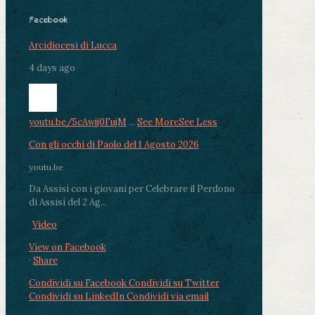
Facebook
Arcidiocesi di Lucca
4 days ago
youtu.be/5cAwjj0FujM
...
See More
See Less
Con gli occhi di Paolo del 1 Agosto 2026
youtu.be
Da Assisi con i giovani per Celebrare il Perdono
di Assisi del 2 Ag...
Video
View on Facebook
·
Share
Condividi su Facebook
Condividi su Twitter
Condividi su LinkedIn
Condividi via email