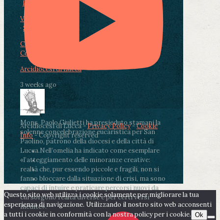
Photo
View on Facebook
·
Share
Condividi su Facebook
Condividi su Twitter
Condividi su LinkedIn
Condividi via email
Arcidiocesi di Lucca
3 weeks ago
Mons. Paolo Giulietti ha presieduto stamani la
Arcidiocesi di Lucca -
Privacy Policy
-
Cookie
solenne concelebrazione eucaristica per San
Info
- Copyright reserved
Paolino, patrono della diocesi e della città di
Lucca.
Nell’omelia ha indicato come esemplare
«l’atteggiamento delle minoranze creative:
realtà che, pur essendo piccole e fragili, non si
fanno bloccare dalla situazione di crisi, ma sono
capaci di intuire e praticare percorsi nuovi da
Questo sito web utilizza i cookie solamente per migliorare la tua
cui sorgono realtà diverse e per certi versi
esperienza di navigazione. Utilizzando il nostro sito web acconsenti
inedite».
a tutti i cookie in conformità con la nostra policy per i cookie.
Ok