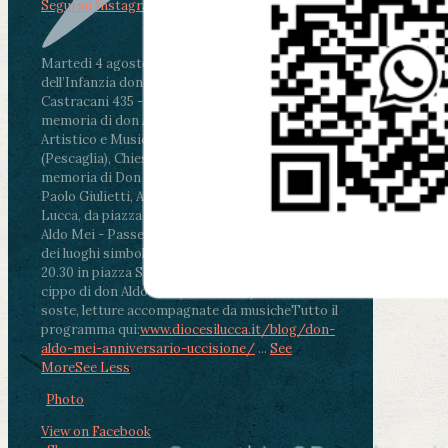
Segui su Instagram
Martedì 4 agosto2026
ore 11:30 - Lucca, Scuola
dell’Infanzia don Aldo Mei - Viale Castruccio
Castracani 435 - Inaugurazione murales in
memoria di don Aldo Mei curato dal Liceo
Artistico e Musicale “Passaglia”
.
ore 18 - Fiano
(Pescaglia), Chiesa parrocchiale - Messa in
memoria di Don Aldo Mei celebrata da mons.
Paolo Giulietti, Arcivescovo di Lucca
.
ore 20.30 -
Lucca, da piazza San Michele al Cippo di don
Aldo Mei - Passeggiata della Memoria in alcuni
dei luoghi simbolo della città. Ritrovo alle ore
20.30 in piazza San Michele con conclusione al
cippo di don Aldo Mei (Porta Elisa). Durante le
soste, letture accompagnate da musiche
Tutto il
programma qui:
www.diocesilucca.it/blog/don-
aldo-mei-anniversario-uccisione/
...
See
More
See Less
Photo
View on Facebook