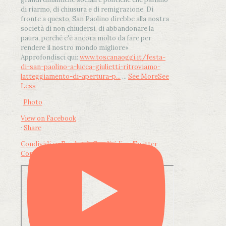
di riarmo, di chiusura e di remigrazione. Di
fronte a questo, San Paolino direbbe alla nostra
società di non chiudersi, di abbandonare la
paura, perché c'è ancora molto da fare per
rendere il nostro mondo migliore»
Approfondisci qui:
www.toscanaoggi.it/festa-
di-san-paolino-a-lucca-giulietti-ritroviamo-
latteggiamento-di-apertura-p...
...
See More
See
Less
Photo
View on Facebook
·
Share
Condividi su Facebook
Condividi su Twitter
Condividi su LinkedIn
Condividi via email