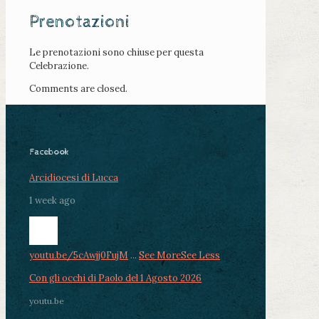
Prenotazioni
Le prenotazioni sono chiuse per questa
Celebrazione.
Comments are closed.
Facebook
Arcidiocesi di Lucca
1 week ago
youtu.be/5cAwjj0FujM
...
See More
See Less
Con gli occhi di Paolo del 1 Agosto 2026
youtu.be