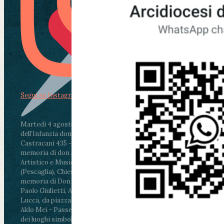
Segui su Instagram
Martedì 4 agosto2026
ore 11:30 - Lucca, Scuola
dell’Infanzia don Aldo Mei - Viale Castruccio
Castracani 435 - Inaugurazione murales in
memoria di don Aldo Mei curato dal Liceo
Artistico e Musicale “Passaglia”
.
ore 18 - Fiano
(Pescaglia), Chiesa parrocchiale - Messa in
memoria di Don Aldo Mei celebrata da mons.
Paolo Giulietti, Arcivescovo di Lucca
.
ore 20.30 -
Lucca, da piazza San Michele al Cippo di don
Aldo Mei - Passeggiata della Memoria in alcuni
dei luoghi simbolo della città. Ritrovo alle ore