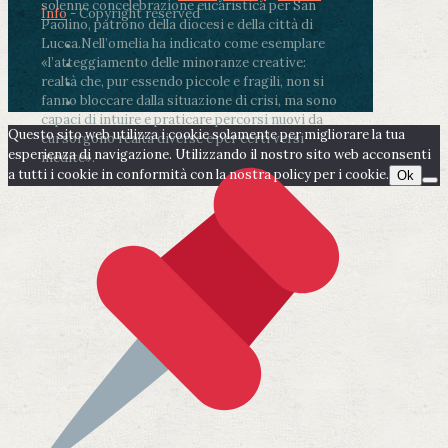
solenne concelebrazione eucaristica per San
Info
- Copyright reserved
Paolino, patrono della diocesi e della città di
Lucca.
Nell’omelia ha indicato come esemplare
«l’atteggiamento delle minoranze creative:
realtà che, pur essendo piccole e fragili, non si
fanno bloccare dalla situazione di crisi, ma sono
capaci di intuire e praticare percorsi nuovi da
Questo sito web utilizza i cookie solamente per migliorare la tua
cui sorgono realtà diverse e per certi versi
esperienza di navigazione. Utilizzando il nostro sito web acconsenti
inedite».
a tutti i cookie in conformità con la nostra policy per i cookie.
Ok