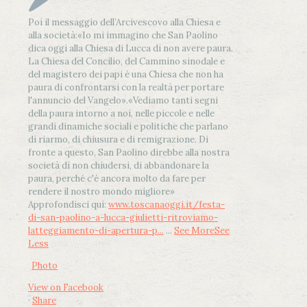
Poi il messaggio dell’Arcivescovo alla Chiesa e
alla società:
«Io mi immagino che San Paolino
dica oggi alla Chiesa di Lucca di non avere paura.
La Chiesa del Concilio, del Cammino sinodale e
del magistero dei papi è una Chiesa che non ha
paura di confrontarsi con la realtà per portare
l'annuncio del Vangelo»
.
«Vediamo tanti segni
della paura intorno a noi, nelle piccole e nelle
grandi dinamiche sociali e politiche che parlano
di riarmo, di chiusura e di remigrazione. Di
fronte a questo, San Paolino direbbe alla nostra
società di non chiudersi, di abbandonare la
paura, perché c'è ancora molto da fare per
rendere il nostro mondo migliore»
Approfondisci qui:
www.toscanaoggi.it/festa-
di-san-paolino-a-lucca-giulietti-ritroviamo-
latteggiamento-di-apertura-p...
...
See More
See
Less
Photo
View on Facebook
·
Share