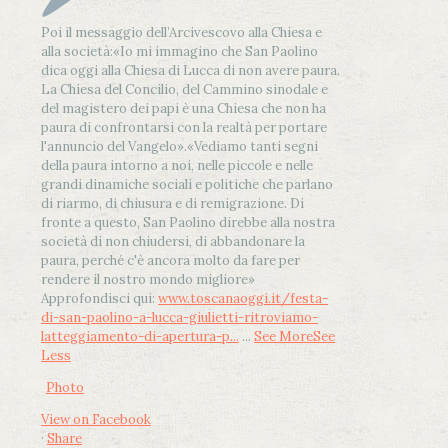
Poi il messaggio dell’Arcivescovo alla Chiesa e
alla società:
«Io mi immagino che San Paolino
dica oggi alla Chiesa di Lucca di non avere paura.
La Chiesa del Concilio, del Cammino sinodale e
del magistero dei papi è una Chiesa che non ha
paura di confrontarsi con la realtà per portare
l'annuncio del Vangelo»
.
«Vediamo tanti segni
della paura intorno a noi, nelle piccole e nelle
grandi dinamiche sociali e politiche che parlano
di riarmo, di chiusura e di remigrazione. Di
fronte a questo, San Paolino direbbe alla nostra
società di non chiudersi, di abbandonare la
paura, perché c'è ancora molto da fare per
rendere il nostro mondo migliore»
Approfondisci qui:
www.toscanaoggi.it/festa-
di-san-paolino-a-lucca-giulietti-ritroviamo-
latteggiamento-di-apertura-p...
...
See More
See
Less
Photo
View on Facebook
·
Share