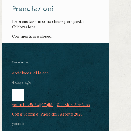
Prenotazioni
Le prenotazioni sono chiuse per questa
Celebrazione.
Comments are closed.
Facebook
Arcidiocesi di Lucca
4 days ago
youtu.be/5cAwjj0FujM
...
See More
See Less
Con gli occhi di Paolo del 1 Agosto 2026
youtu.be