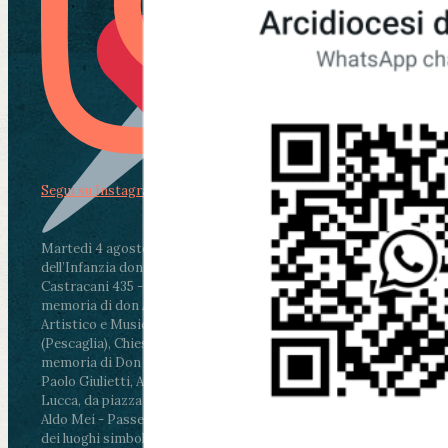
Segui su Instagram
Martedì 4 agosto2026
ore 11:30 - Lucca, Scuola
dell’Infanzia don Aldo Mei - Viale Castruccio
Castracani 435 - Inaugurazione murales in
memoria di don Aldo Mei curato dal Liceo
Artistico e Musicale “Passaglia”
.
ore 18 - Fiano
(Pescaglia), Chiesa parrocchiale - Messa in
memoria di Don Aldo Mei celebrata da mons.
Paolo Giulietti, Arcivescovo di Lucca
.
ore 20.30 -
Lucca, da piazza San Michele al Cippo di don
Aldo Mei - Passeggiata della Memoria in alcuni
dei luoghi simbolo della città. Ritrovo alle ore