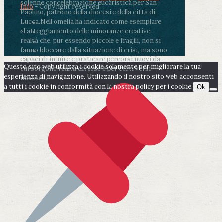
solenne concelebrazione eucaristica per San
Info
- Copyright reserved
Paolino, patrono della diocesi e della città di
Lucca.
Nell’omelia ha indicato come esemplare
«l’atteggiamento delle minoranze creative:
realtà che, pur essendo piccole e fragili, non si
fanno bloccare dalla situazione di crisi, ma sono
capaci di intuire e praticare percorsi nuovi da
Questo sito web utilizza i cookie solamente per migliorare la tua
cui sorgono realtà diverse e per certi versi
esperienza di navigazione. Utilizzando il nostro sito web acconsenti
inedite».
a tutti i cookie in conformità con la nostra policy per i cookie.
Ok