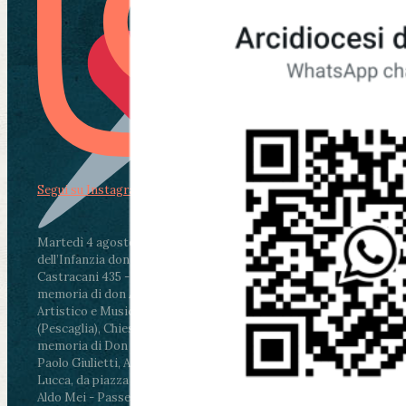
Segui su Instagram
Martedì 4 agosto2026
ore 11:30 - Lucca, Scuola
dell’Infanzia don Aldo Mei - Viale Castruccio
Castracani 435 - Inaugurazione murales in
memoria di don Aldo Mei curato dal Liceo
Artistico e Musicale “Passaglia”
.
ore 18 - Fiano
(Pescaglia), Chiesa parrocchiale - Messa in
memoria di Don Aldo Mei celebrata da mons.
Paolo Giulietti, Arcivescovo di Lucca
.
ore 20.30 -
Lucca, da piazza San Michele al Cippo di don
Aldo Mei - Passeggiata della Memoria in alcuni