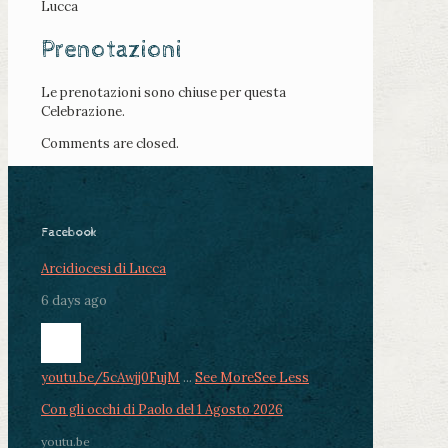
Lucca
Prenotazioni
Le prenotazioni sono chiuse per questa
Celebrazione.
Comments are closed.
Facebook
Arcidiocesi di Lucca
6 days ago
youtu.be/5cAwjj0FujM
...
See More
See Less
Con gli occhi di Paolo del 1 Agosto 2026
youtu.be