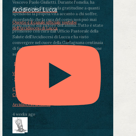
Vescovo Paolo Giulietti. Durante l'omelia, ha
rivolto parole di profonda gratitudine a quanti
Arcidiocesi Lucca
spendono la propria vita accanto a chi soffre,
ricordando che la cura del corpo non può mai
Questo è il canale ufficiale youtube
prescindere dal ristoro dell'anima.
.
Tutto è stato
dell'Arcidiocesi di Lucca
promosso con cura dall'Ufficio Pastorale della
Salute dell'Arcidiocesi di Lucca e ha visto
convergere nel cuore della Garfagnana centinaia
di fedeli, operatori sanitari, volontari e persone
segnate dalla malattia.
...
See More
See Less
Photo
View on Facebook
·
Share
Condividi su Facebook
Condividi su Twitter
Condividi su LinkedIn
Condividi via email
Arcidiocesi di Lucca
4 weeks ago