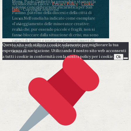
Mons. Paolo Giulietti ha presieduto stamani la
Arcidiocesi di Lucca -
Privacy Policy
-
Cookie
solenne concelebrazione eucaristica per San
Info
- Copyright reserved
Paolino, patrono della diocesi e della città di
Lucca.
Nell’omelia ha indicato come esemplare
«l’atteggiamento delle minoranze creative:
realtà che, pur essendo piccole e fragili, non si
fanno bloccare dalla situazione di crisi, ma sono
capaci di intuire e praticare percorsi nuovi da
Questo sito web utilizza i cookie solamente per migliorare la tua
cui sorgono realtà diverse e per certi versi
esperienza di navigazione. Utilizzando il nostro sito web acconsenti
inedite».
a tutti i cookie in conformità con la nostra policy per i cookie.
Ok