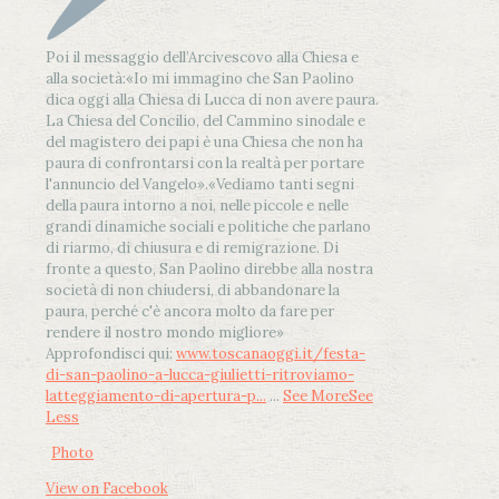
Poi il messaggio dell’Arcivescovo alla Chiesa e
alla società:
«Io mi immagino che San Paolino
dica oggi alla Chiesa di Lucca di non avere paura.
La Chiesa del Concilio, del Cammino sinodale e
del magistero dei papi è una Chiesa che non ha
paura di confrontarsi con la realtà per portare
l'annuncio del Vangelo»
.
«Vediamo tanti segni
della paura intorno a noi, nelle piccole e nelle
grandi dinamiche sociali e politiche che parlano
di riarmo, di chiusura e di remigrazione. Di
fronte a questo, San Paolino direbbe alla nostra
società di non chiudersi, di abbandonare la
paura, perché c'è ancora molto da fare per
rendere il nostro mondo migliore»
Approfondisci qui:
www.toscanaoggi.it/festa-
di-san-paolino-a-lucca-giulietti-ritroviamo-
latteggiamento-di-apertura-p...
...
See More
See
Less
Photo
View on Facebook