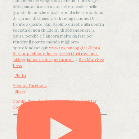
l'annuncio del Vangelo»
.
«Vediamo tanti segni
della paura intorno a noi, nelle piccole e nelle
grandi dinamiche sociali e politiche che parlano
di riarmo, di chiusura e di remigrazione. Di
fronte a questo, San Paolino direbbe alla nostra
società di non chiudersi, di abbandonare la
paura, perché c'è ancora molto da fare per
rendere il nostro mondo migliore»
Approfondisci qui:
www.toscanaoggi.it/festa-
di-san-paolino-a-lucca-giulietti-ritroviamo-
latteggiamento-di-apertura-p...
...
See More
See
Less
Photo
View on Facebook
·
Share
Condividi su Facebook
Condividi su Twitter
Condividi su LinkedIn
Condividi via email