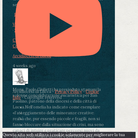
segnate dalla malattia.
...
See More
See Less
Photo
View on Facebook
·
Share
Condividi su Facebook
Condividi su Twitter
Condividi su LinkedIn
Condividi via email
Arcidiocesi di Lucca
4 weeks ago
Mons. Paolo Giulietti ha presieduto stamani la
Arcidiocesi di Lucca -
Privacy Policy
-
Cookie
solenne concelebrazione eucaristica per San
Info
- Copyright reserved
Paolino, patrono della diocesi e della città di
Lucca.
Nell’omelia ha indicato come esemplare
«l’atteggiamento delle minoranze creative:
realtà che, pur essendo piccole e fragili, non si
fanno bloccare dalla situazione di crisi, ma sono
capaci di intuire e praticare percorsi nuovi da
Questo sito web utilizza i cookie solamente per migliorare la tua
cui sorgono realtà diverse e per certi versi