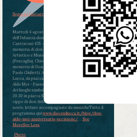
Segui su Instagram
Martedì 4 agosto2026
ore 11:30 - Lucca, Scuola
dell’Infanzia don Aldo Mei - Viale Castruccio
Castracani 435 - Inaugurazione murales in
memoria di don Aldo Mei curato dal Liceo
Artistico e Musicale “Passaglia”
.
ore 18 - Fiano
(Pescaglia), Chiesa parrocchiale - Messa in
memoria di Don Aldo Mei celebrata da mons.
Paolo Giulietti, Arcivescovo di Lucca
.
ore 20.30 -
Lucca, da piazza San Michele al Cippo di don
Aldo Mei - Passeggiata della Memoria in alcuni
dei luoghi simbolo della città. Ritrovo alle ore
20.30 in piazza San Michele con conclusione al
cippo di don Aldo Mei (Porta Elisa). Durante le
soste, letture accompagnate da musiche
Tutto il
programma qui:
www.diocesilucca.it/blog/don-
aldo-mei-anniversario-uccisione/
...
See
More
See Less
Photo