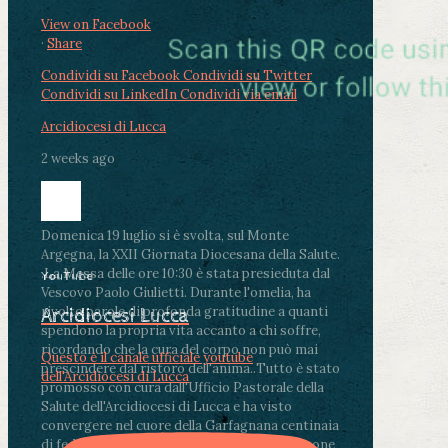
View on Facebook
·
Share
Condividi su Facebook
Condividi su Twitter
Condividi su LinkedIn
Condividi via email
Arcidiocesi di Lucca
2 weeks ago
Domenica 19 luglio si è svolta, sul Monte
Argegna, la XXII Giornata Diocesana della Salute.
.
La Messa delle ore 10:30 è stata presieduta dal
YouTube
Vescovo Paolo Giulietti. Durante l'omelia, ha
rivolto parole di profonda gratitudine a quanti
Arcidiocesi Lucca
spendono la propria vita accanto a chi soffre,
ricordando che la cura del corpo non può mai
Questo è il canale ufficiale youtube
prescindere dal ristoro dell'anima.
.
Tutto è stato
dell'Arcidiocesi di Lucca
promosso con cura dall'Ufficio Pastorale della
Salute dell'Arcidiocesi di Lucca e ha visto
convergere nel cuore della Garfagnana centinaia
di fedeli, operatori sanitari, volontari e persone