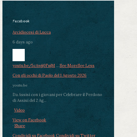
Facebook
Arcidiocesi di Lucca
6 days ago
youtu.be/5cAwjj0FujM
...
See More
See Less
Con gli occhi di Paolo del 1 Agosto 2026
youtu.be
Da Assisi con i giovani per Celebrare il Perdono
di Assisi del 2 Ag...
Video
View on Facebook
·
Share
Condividi su Facebook
Condividi su Twitter