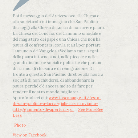
Poi il messaggio dell’Arcivescovo alla Chiesa e
alla società:
«Io mi immagino che San Paolino
dica oggi alla Chiesa di Lucca di non avere paura.
La Chiesa del Concilio, del Cammino sinodale e
del magistero dei papi è una Chiesa che non ha
paura di confrontarsi con la realtà per portare
l'annuncio del Vangelo»
.
«Vediamo tanti segni
della paura intorno a noi, nelle piccole e nelle
grandi dinamiche sociali e politiche che parlano
di riarmo, di chiusura e di remigrazione. Di
fronte a questo, San Paolino direbbe alla nostra
società di non chiudersi, di abbandonare la
paura, perché c'è ancora molto da fare per
rendere il nostro mondo migliore»
Approfondisci qui:
www.toscanaoggi.it/festa-
di-san-paolino-a-lucca-giulietti-ritroviamo-
latteggiamento-di-apertura-p...
...
See More
See
Less
Photo
View on Facebook