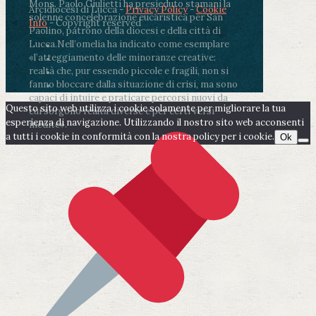
Mons. Paolo Giulietti ha presieduto stamani la
Arcidiocesi di Lucca -
Privacy Policy
-
Cookie
solenne concelebrazione eucaristica per San
Info
- Copyright reserved
Paolino, patrono della diocesi e della città di
Lucca.
Nell’omelia ha indicato come esemplare
«l’atteggiamento delle minoranze creative:
realtà che, pur essendo piccole e fragili, non si
fanno bloccare dalla situazione di crisi, ma sono
capaci di intuire e praticare percorsi nuovi da
Questo sito web utilizza i cookie solamente per migliorare la tua
cui sorgono realtà diverse e per certi versi
esperienza di navigazione. Utilizzando il nostro sito web acconsenti
inedite».
a tutti i cookie in conformità con la nostra policy per i cookie.
Ok