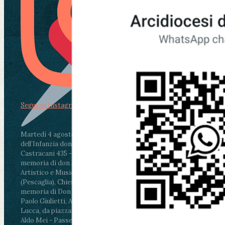
Segui su Instagram
Martedì 4 agosto2026
ore 11:30 - Lucca, Scuola
dell’Infanzia don Aldo Mei - Viale Castruccio
Castracani 435 - Inaugurazione murales in
memoria di don Aldo Mei curato dal Liceo
Artistico e Musicale “Passaglia”
.
ore 18 - Fiano
(Pescaglia), Chiesa parrocchiale - Messa in
memoria di Don Aldo Mei celebrata da mons.
Paolo Giulietti, Arcivescovo di Lucca
.
ore 20.30 -
Lucca, da piazza San Michele al Cippo di don
Aldo Mei - Passeggiata della Memoria in alcuni