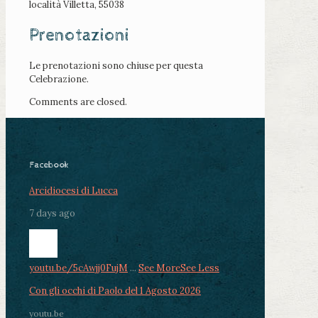
località Villetta, 55038
Prenotazioni
Le prenotazioni sono chiuse per questa
Celebrazione.
Comments are closed.
Facebook
Arcidiocesi di Lucca
7 days ago
youtu.be/5cAwjj0FujM
...
See More
See Less
Con gli occhi di Paolo del 1 Agosto 2026
youtu.be