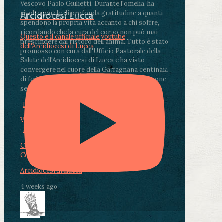
Vescovo Paolo Giulietti. Durante l'omelia, ha
rivolto parole di profonda gratitudine a quanti
Arcidiocesi Lucca
spendono la propria vita accanto a chi soffre,
ricordando che la cura del corpo non può mai
Questo è il canale ufficiale youtube
prescindere dal ristoro dell'anima.
.
Tutto è stato
dell'Arcidiocesi di Lucca
promosso con cura dall'Ufficio Pastorale della
Salute dell'Arcidiocesi di Lucca e ha visto
convergere nel cuore della Garfagnana centinaia
di fedeli, operatori sanitari, volontari e persone
segnate dalla malattia.
...
See More
See Less
Photo
View on Facebook
·
Share
Condividi su Facebook
Condividi su Twitter
Condividi su LinkedIn
Condividi via email
Arcidiocesi di Lucca
4 weeks ago