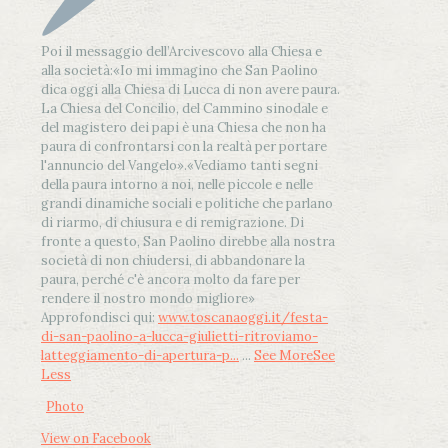
Poi il messaggio dell’Arcivescovo alla Chiesa e
alla società:
«Io mi immagino che San Paolino
dica oggi alla Chiesa di Lucca di non avere paura.
La Chiesa del Concilio, del Cammino sinodale e
del magistero dei papi è una Chiesa che non ha
paura di confrontarsi con la realtà per portare
l'annuncio del Vangelo»
.
«Vediamo tanti segni
della paura intorno a noi, nelle piccole e nelle
grandi dinamiche sociali e politiche che parlano
di riarmo, di chiusura e di remigrazione. Di
fronte a questo, San Paolino direbbe alla nostra
società di non chiudersi, di abbandonare la
paura, perché c'è ancora molto da fare per
rendere il nostro mondo migliore»
Approfondisci qui:
www.toscanaoggi.it/festa-
di-san-paolino-a-lucca-giulietti-ritroviamo-
latteggiamento-di-apertura-p...
...
See More
See
Less
Photo
View on Facebook