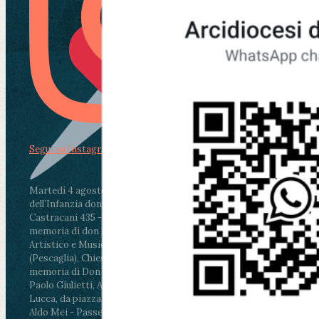
Segui su Instagram
Martedì 4 agosto2026
ore 11:30 - Lucca, Scuola
dell’Infanzia don Aldo Mei - Viale Castruccio
Castracani 435 - Inaugurazione murales in
memoria di don Aldo Mei curato dal Liceo
Artistico e Musicale “Passaglia”
.
ore 18 - Fiano
(Pescaglia), Chiesa parrocchiale - Messa in
memoria di Don Aldo Mei celebrata da mons.
Paolo Giulietti, Arcivescovo di Lucca
.
ore 20.30 -
Lucca, da piazza San Michele al Cippo di don
Aldo Mei - Passeggiata della Memoria in alcuni