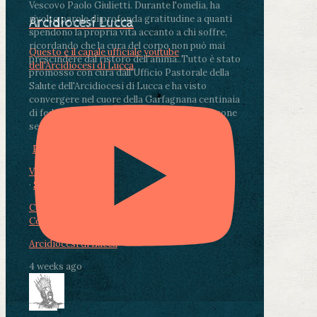
Vescovo Paolo Giulietti. Durante l'omelia, ha
rivolto parole di profonda gratitudine a quanti
Arcidiocesi Lucca
spendono la propria vita accanto a chi soffre,
ricordando che la cura del corpo non può mai
Questo è il canale ufficiale youtube
prescindere dal ristoro dell'anima.
.
Tutto è stato
dell'Arcidiocesi di Lucca
promosso con cura dall'Ufficio Pastorale della
Salute dell'Arcidiocesi di Lucca e ha visto
convergere nel cuore della Garfagnana centinaia
di fedeli, operatori sanitari, volontari e persone
segnate dalla malattia.
...
See More
See Less
Photo
View on Facebook
·
Share
Condividi su Facebook
Condividi su Twitter
Condividi su LinkedIn
Condividi via email
Arcidiocesi di Lucca
4 weeks ago