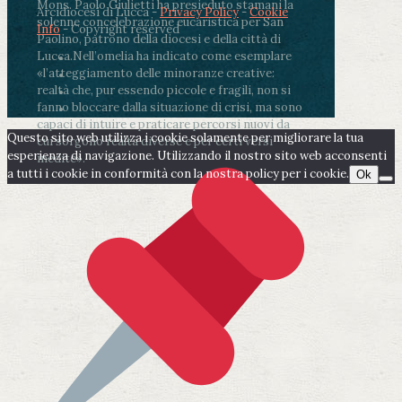
Mons. Paolo Giulietti ha presieduto stamani la
Arcidiocesi di Lucca -
Privacy Policy
-
Cookie
solenne concelebrazione eucaristica per San
Info
- Copyright reserved
Paolino, patrono della diocesi e della città di
Lucca.
Nell’omelia ha indicato come esemplare
«l’atteggiamento delle minoranze creative:
realtà che, pur essendo piccole e fragili, non si
fanno bloccare dalla situazione di crisi, ma sono
capaci di intuire e praticare percorsi nuovi da
Questo sito web utilizza i cookie solamente per migliorare la tua
cui sorgono realtà diverse e per certi versi
esperienza di navigazione. Utilizzando il nostro sito web acconsenti
inedite».
a tutti i cookie in conformità con la nostra policy per i cookie.
Ok