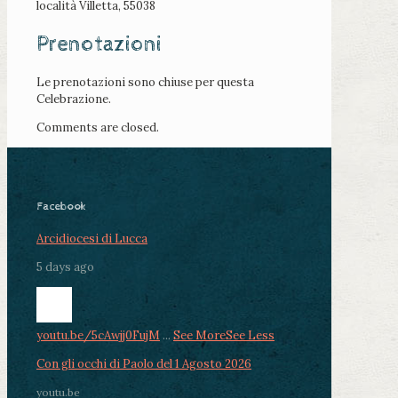
località Villetta, 55038
Prenotazioni
Le prenotazioni sono chiuse per questa
Celebrazione.
Comments are closed.
Facebook
Arcidiocesi di Lucca
5 days ago
youtu.be/5cAwjj0FujM
...
See More
See Less
Con gli occhi di Paolo del 1 Agosto 2026
youtu.be