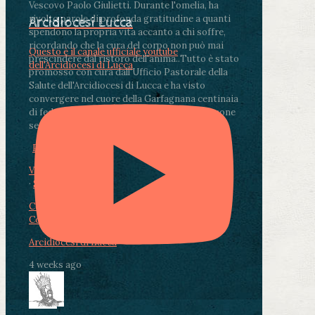
Vescovo Paolo Giulietti. Durante l'omelia, ha
rivolto parole di profonda gratitudine a quanti
Arcidiocesi Lucca
spendono la propria vita accanto a chi soffre,
ricordando che la cura del corpo non può mai
Questo è il canale ufficiale youtube
prescindere dal ristoro dell'anima.
.
Tutto è stato
dell'Arcidiocesi di Lucca
promosso con cura dall'Ufficio Pastorale della
Salute dell'Arcidiocesi di Lucca e ha visto
convergere nel cuore della Garfagnana centinaia
di fedeli, operatori sanitari, volontari e persone
segnate dalla malattia.
...
See More
See Less
Photo
View on Facebook
·
Share
Condividi su Facebook
Condividi su Twitter
Condividi su LinkedIn
Condividi via email
Arcidiocesi di Lucca
4 weeks ago