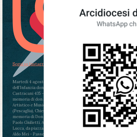
Segui su Instagram
Martedì 4 agosto2026
ore 11:30 - Lucca, Scuola
dell’Infanzia don Aldo Mei - Viale Castruccio
Castracani 435 - Inaugurazione murales in
memoria di don Aldo Mei curato dal Liceo
Artistico e Musicale “Passaglia”
.
ore 18 - Fiano
(Pescaglia), Chiesa parrocchiale - Messa in
memoria di Don Aldo Mei celebrata da mons.
Paolo Giulietti, Arcivescovo di Lucca
.
ore 20.30 -
Lucca, da piazza San Michele al Cippo di don
Aldo Mei - Passeggiata della Memoria in alcuni