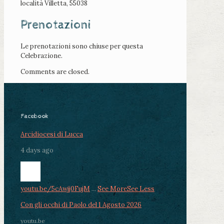
località Villetta, 55038
Prenotazioni
Le prenotazioni sono chiuse per questa
Celebrazione.
Comments are closed.
Facebook
Arcidiocesi di Lucca
4 days ago
youtu.be/5cAwjj0FujM
...
See More
See Less
Con gli occhi di Paolo del 1 Agosto 2026
youtu.be