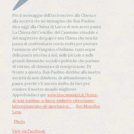
Poi il messaggio dell’Arcivescovo alla Chiesa e
alla società:
«Io mi immagino che San Paolino
dica oggi alla Chiesa di Lucca di non avere paura.
La Chiesa del Concilio, del Cammino sinodale e
del magistero dei papi è una Chiesa che non ha
paura di confrontarsi con la realtà per portare
l'annuncio del Vangelo»
.
«Vediamo tanti segni
della paura intorno a noi, nelle piccole e nelle
grandi dinamiche sociali e politiche che parlano
di riarmo, di chiusura e di remigrazione. Di
fronte a questo, San Paolino direbbe alla nostra
società di non chiudersi, di abbandonare la
paura, perché c'è ancora molto da fare per
rendere il nostro mondo migliore»
Approfondisci qui:
www.toscanaoggi.it/festa-
di-san-paolino-a-lucca-giulietti-ritroviamo-
latteggiamento-di-apertura-p...
...
See More
See
Less
Photo
View on Facebook