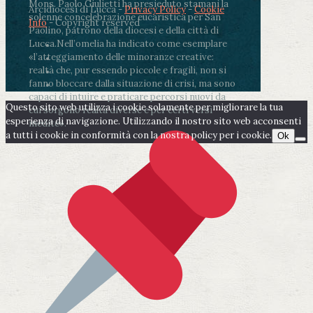
Mons. Paolo Giulietti ha presieduto stamani la
Arcidiocesi di Lucca -
Privacy Policy
-
Cookie
solenne concelebrazione eucaristica per San
Info
- Copyright reserved
Paolino, patrono della diocesi e della città di
Lucca.
Nell’omelia ha indicato come esemplare
«l’atteggiamento delle minoranze creative:
realtà che, pur essendo piccole e fragili, non si
fanno bloccare dalla situazione di crisi, ma sono
capaci di intuire e praticare percorsi nuovi da
Questo sito web utilizza i cookie solamente per migliorare la tua
cui sorgono realtà diverse e per certi versi
esperienza di navigazione. Utilizzando il nostro sito web acconsenti
inedite».
a tutti i cookie in conformità con la nostra policy per i cookie.
Ok