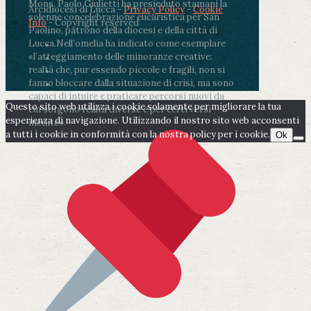
Mons. Paolo Giulietti ha presieduto stamani la
Arcidiocesi di Lucca -
Privacy Policy
-
Cookie
solenne concelebrazione eucaristica per San
Info
- Copyright reserved
Paolino, patrono della diocesi e della città di
Lucca.
Nell’omelia ha indicato come esemplare
«l’atteggiamento delle minoranze creative:
realtà che, pur essendo piccole e fragili, non si
fanno bloccare dalla situazione di crisi, ma sono
capaci di intuire e praticare percorsi nuovi da
Questo sito web utilizza i cookie solamente per migliorare la tua
cui sorgono realtà diverse e per certi versi
esperienza di navigazione. Utilizzando il nostro sito web acconsenti
inedite».
a tutti i cookie in conformità con la nostra policy per i cookie.
Ok