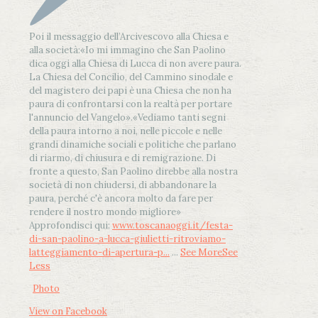
Poi il messaggio dell’Arcivescovo alla Chiesa e
alla società:
«Io mi immagino che San Paolino
dica oggi alla Chiesa di Lucca di non avere paura.
La Chiesa del Concilio, del Cammino sinodale e
del magistero dei papi è una Chiesa che non ha
paura di confrontarsi con la realtà per portare
l'annuncio del Vangelo»
.
«Vediamo tanti segni
della paura intorno a noi, nelle piccole e nelle
grandi dinamiche sociali e politiche che parlano
di riarmo, di chiusura e di remigrazione. Di
fronte a questo, San Paolino direbbe alla nostra
società di non chiudersi, di abbandonare la
paura, perché c'è ancora molto da fare per
rendere il nostro mondo migliore»
Approfondisci qui:
www.toscanaoggi.it/festa-
di-san-paolino-a-lucca-giulietti-ritroviamo-
latteggiamento-di-apertura-p...
...
See More
See
Less
Photo
View on Facebook