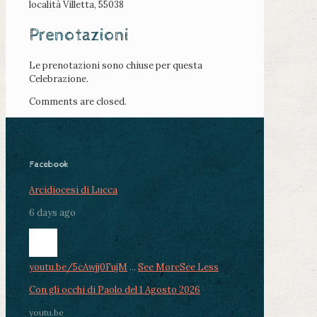
località Villetta, 55038
Prenotazioni
Le prenotazioni sono chiuse per questa
Celebrazione.
Comments are closed.
Facebook
Arcidiocesi di Lucca
6 days ago
youtu.be/5cAwjj0FujM
...
See More
See Less
Con gli occhi di Paolo del 1 Agosto 2026
youtu.be