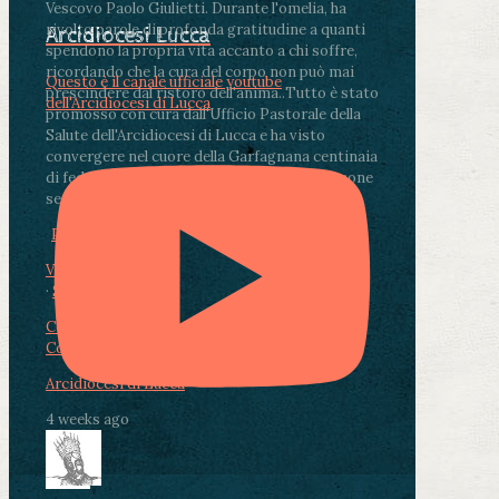
Vescovo Paolo Giulietti. Durante l'omelia, ha
rivolto parole di profonda gratitudine a quanti
Arcidiocesi Lucca
spendono la propria vita accanto a chi soffre,
ricordando che la cura del corpo non può mai
Questo è il canale ufficiale youtube
prescindere dal ristoro dell'anima.
.
Tutto è stato
dell'Arcidiocesi di Lucca
promosso con cura dall'Ufficio Pastorale della
Salute dell'Arcidiocesi di Lucca e ha visto
convergere nel cuore della Garfagnana centinaia
di fedeli, operatori sanitari, volontari e persone
segnate dalla malattia.
...
See More
See Less
Photo
View on Facebook
·
Share
Condividi su Facebook
Condividi su Twitter
Condividi su LinkedIn
Condividi via email
Arcidiocesi di Lucca
4 weeks ago