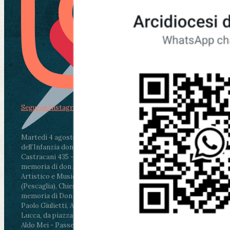
Segui su Instagram
Martedì 4 agosto2026
ore 11:30 - Lucca, Scuola
dell’Infanzia don Aldo Mei - Viale Castruccio
Castracani 435 - Inaugurazione murales in
memoria di don Aldo Mei curato dal Liceo
Artistico e Musicale “Passaglia”
.
ore 18 - Fiano
(Pescaglia), Chiesa parrocchiale - Messa in
memoria di Don Aldo Mei celebrata da mons.
Paolo Giulietti, Arcivescovo di Lucca
.
ore 20.30 -
Lucca, da piazza San Michele al Cippo di don
Aldo Mei - Passeggiata della Memoria in alcuni