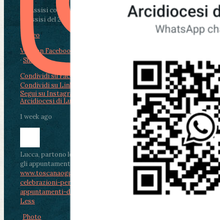
Da Assisi con i giovani per Celebrare il Perdono
di Assisi del 2 Ag...
Video
View on Facebook
·
Share
Condividi su Facebook
Condividi su Twitter
Condividi su LinkedIn
Condividi via email
Segui su Instagram
Arcidiocesi di Lucca
1 week ago
Lucca, partono le celebrazioni per don Aldo Mei:
gli appuntamenti dal 2 al 4 agosto
www.toscanaoggi.it/lucca-partono-le-
celebrazioni-per-don-aldo-mei-gli-
appuntamenti-dal-2-al-4-ago...
...
See More
See
Less
Photo