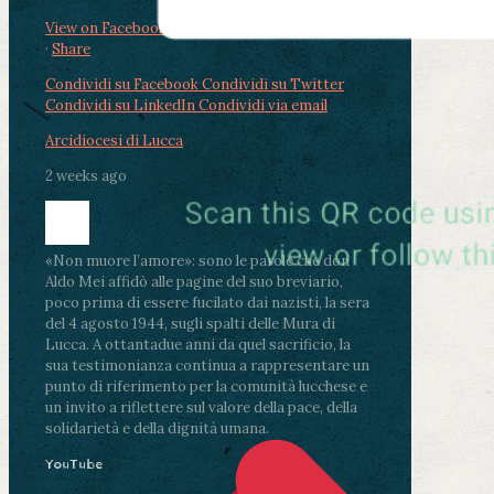
View on Facebook
·
Share
Condividi su Facebook
Condividi su Twitter
Condividi su LinkedIn
Condividi via email
Arcidiocesi di Lucca
2 weeks ago
«Non muore l’amore»: sono le parole che don
Aldo Mei affidò alle pagine del suo breviario,
poco prima di essere fucilato dai nazisti, la sera
del 4 agosto 1944, sugli spalti delle Mura di
Lucca. A ottantadue anni da quel sacrificio, la
sua testimonianza continua a rappresentare un
punto di riferimento per la comunità lucchese e
un invito a riflettere sul valore della pace, della
solidarietà e della dignità umana.
YouTube