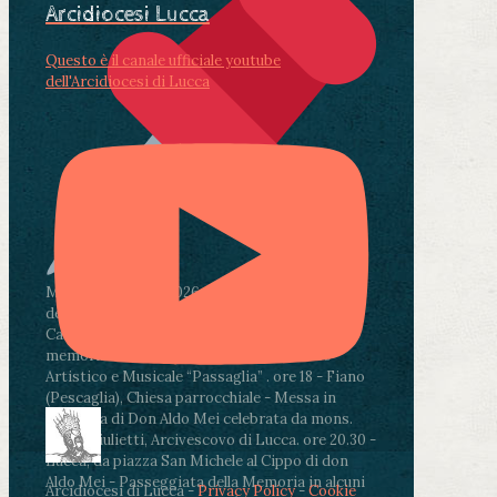
Arcidiocesi Lucca
Questo è il canale ufficiale youtube
dell'Arcidiocesi di Lucca
Martedì 4 agosto2026
ore 11:30 - Lucca, Scuola
dell’Infanzia don Aldo Mei - Viale Castruccio
Castracani 435 - Inaugurazione murales in
memoria di don Aldo Mei curato dal Liceo
Artistico e Musicale “Passaglia”
.
ore 18 - Fiano
(Pescaglia), Chiesa parrocchiale - Messa in
memoria di Don Aldo Mei celebrata da mons.
Paolo Giulietti, Arcivescovo di Lucca
.
ore 20.30 -
Lucca, da piazza San Michele al Cippo di don
Aldo Mei - Passeggiata della Memoria in alcuni
Arcidiocesi di Lucca -
Privacy Policy
-
Cookie