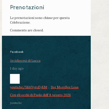
Prenotazioni
Le prenotazioni sono chiuse per questa
Celebrazione.
Comments are closed.
Facebook
Arcidiocesi di Lucca
1 day ago
youtu.be/XK6YyrxEyKM
...
See More
See Less
Con gli occhi di Paolo dell' 8 Agosto 2026
youtu.be