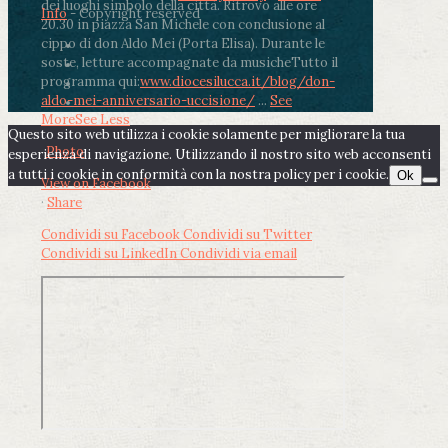
dei luoghi simbolo della città. Ritrovo alle ore
Info
- Copyright reserved
20.30 in piazza San Michele con conclusione al
cippo di don Aldo Mei (Porta Elisa). Durante le
soste, letture accompagnate da musiche
Tutto il
programma qui:
www.diocesilucca.it/blog/don-
aldo-mei-anniversario-uccisione/
...
See
More
See Less
Questo sito web utilizza i cookie solamente per migliorare la tua
Photo
esperienza di navigazione. Utilizzando il nostro sito web acconsenti
a tutti i cookie in conformità con la nostra policy per i cookie.
Ok
View on Facebook
·
Share
Condividi su Facebook
Condividi su Twitter
Condividi su LinkedIn
Condividi via email