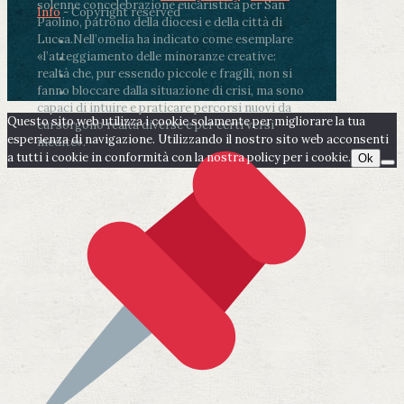
solenne concelebrazione eucaristica per San
Info
- Copyright reserved
Paolino, patrono della diocesi e della città di
Lucca.
Nell’omelia ha indicato come esemplare
«l’atteggiamento delle minoranze creative:
realtà che, pur essendo piccole e fragili, non si
fanno bloccare dalla situazione di crisi, ma sono
capaci di intuire e praticare percorsi nuovi da
Questo sito web utilizza i cookie solamente per migliorare la tua
cui sorgono realtà diverse e per certi versi
esperienza di navigazione. Utilizzando il nostro sito web acconsenti
inedite».
a tutti i cookie in conformità con la nostra policy per i cookie.
Ok