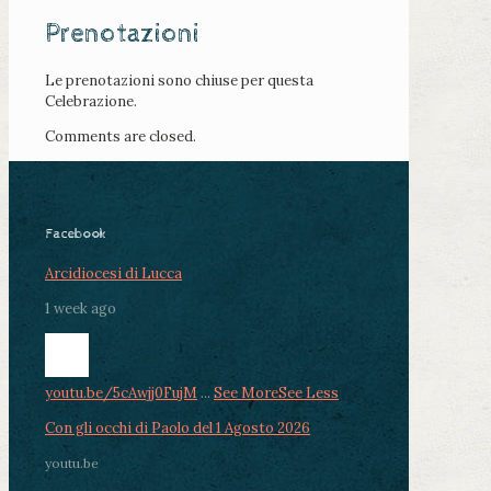
Prenotazioni
Le prenotazioni sono chiuse per questa
Celebrazione.
Comments are closed.
Facebook
Arcidiocesi di Lucca
1 week ago
youtu.be/5cAwjj0FujM
...
See More
See Less
Con gli occhi di Paolo del 1 Agosto 2026
youtu.be