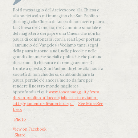
Poi il messaggio dell’Arcivescovo alla Chiesa e
alla società:
«Io mi immagino che San Paolino
dica oggi alla Chiesa di Lucca di non avere paura.
La Chiesa del Concilio, del Cammino sinodale e
del magistero dei papi è una Chiesa che non ha
paura di confrontarsi con la realtà per portare
l'annuncio del Vangelo»
.
«Vediamo tanti segni
della paura intorno a noi, nelle piccole e nelle
grandi dinamiche sociali e politiche che parlano
di riarmo, di chiusura e di remigrazione. Di
fronte a questo, San Paolino direbbe alla nostra
società di non chiudersi, di abbandonare la
paura, perché c'è ancora molto da fare per
rendere il nostro mondo migliore»
Approfondisci qui:
www.toscanaoggi.it/festa-
di-san-paolino-a-lucca-giulietti-ritroviamo-
latteggiamento-di-apertura-p...
...
See More
See
Less
Photo
View on Facebook
·
Share