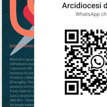
Segui su Instagram
Martedì 4 agosto2026
ore 11:30 - Lucca, Scuola
dell’Infanzia don Aldo Mei - Viale Castruccio
Castracani 435 - Inaugurazione murales in
memoria di don Aldo Mei curato dal Liceo
Artistico e Musicale “Passaglia”
.
ore 18 - Fiano
(Pescaglia), Chiesa parrocchiale - Messa in
memoria di Don Aldo Mei celebrata da mons.
Paolo Giulietti, Arcivescovo di Lucca
.
ore 20.30 -
Lucca, da piazza San Michele al Cippo di don
Aldo Mei - Passeggiata della Memoria in alcuni
dei luoghi simbolo della città. Ritrovo alle ore