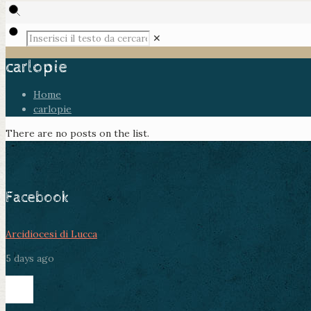
✕
carlopie
Home
carlopie
There are no posts on the list.
Facebook
Arcidiocesi di Lucca
5 days ago