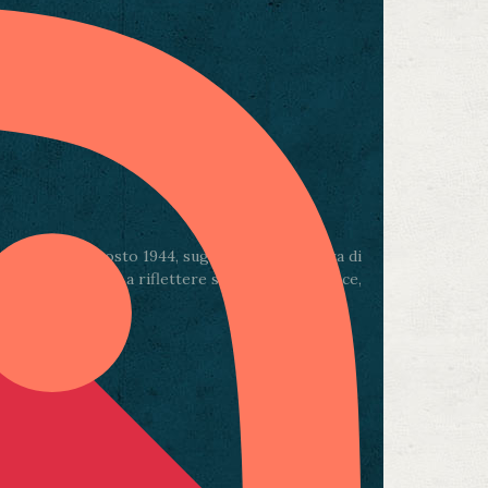
 sera del 4 agosto 1944, sugli spalti delle Mura di
ese e un invito a riflettere sul valore della pace,