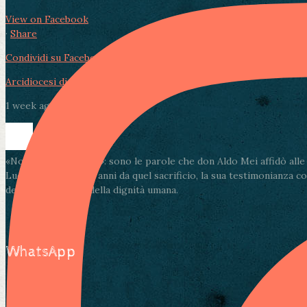
View on Facebook
·
Share
Condividi su Facebook
Condividi su Twitter
Condividi su LinkedIn
Arcidiocesi di Lucca
1 week ago
«Non muore l’amore»: sono le parole che don Aldo Mei affidò alle pa
Lucca. A ottantadue anni da quel sacrificio, la sua testimonianza c
della solidarietà e della dignità umana.
WhatsApp