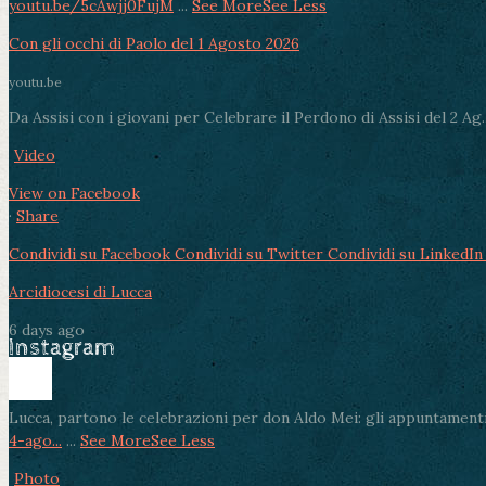
youtu.be/5cAwjj0FujM
...
See More
See Less
Con gli occhi di Paolo del 1 Agosto 2026
youtu.be
Da Assisi con i giovani per Celebrare il Perdono di Assisi del 2 Ag..
Video
View on Facebook
·
Share
Condividi su Facebook
Condividi su Twitter
Condividi su LinkedIn
Arcidiocesi di Lucca
6 days ago
Instagram
Lucca, partono le celebrazioni per don Aldo Mei: gli appuntamenti
4-ago...
...
See More
See Less
Photo