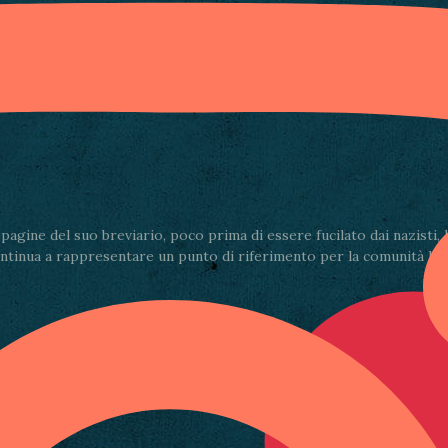
Condividi via email
gine del suo breviario, poco prima di essere fucilato dai nazisti, la
ontinua a rappresentare un punto di riferimento per la comunità lucch