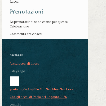
Lucca
Prenotazioni
Le prenotazioni sono chiuse per questa
Celebrazione.
Comments are closed.
Facebook
Arcidiocesi di Lucca
5 days ago
youtu.be/5cAwjj0FujM
...
See More
See Less
Con gli occhi di Paolo del 1 Agosto 2026
youtu.be