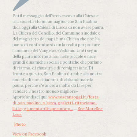
Poi il messaggio dell’Arcivescovo alla Chiesa e
alla società:
«Io mi immagino che San Paolino
dica oggi alla Chiesa di Lucca di non avere paura.
La Chiesa del Concilio, del Cammino sinodale e
del magistero dei papi è una Chiesa che non ha
paura di confrontarsi con la realtà per portare
l'annuncio del Vangelo»
.
«Vediamo tanti segni
della paura intorno a noi, nelle piccole e nelle
grandi dinamiche sociali e politiche che parlano
di riarmo, di chiusura e di remigrazione. Di
fronte a questo, San Paolino direbbe alla nostra
società di non chiudersi, di abbandonare la
paura, perché c'è ancora molto da fare per
rendere il nostro mondo migliore»
Approfondisci qui:
www.toscanaoggi.it/festa-
di-san-paolino-a-lucca-giulietti-ritroviamo-
latteggiamento-di-apertura-p...
...
See More
See
Less
Photo
View on Facebook