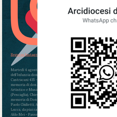
Segui su Instagram
Martedì 4 agosto2026
ore 11:30 - Lucca, Scuola
dell’Infanzia don Aldo Mei - Viale Castruccio
Castracani 435 - Inaugurazione murales in
memoria di don Aldo Mei curato dal Liceo
Artistico e Musicale “Passaglia”
.
ore 18 - Fiano
(Pescaglia), Chiesa parrocchiale - Messa in
memoria di Don Aldo Mei celebrata da mons.
Paolo Giulietti, Arcivescovo di Lucca
.
ore 20.30 -
Lucca, da piazza San Michele al Cippo di don
Aldo Mei - Passeggiata della Memoria in alcuni