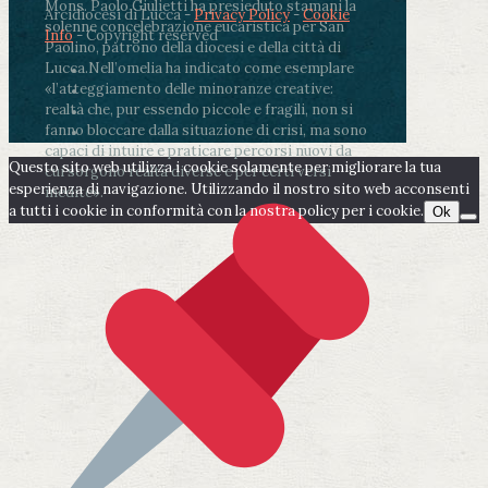
Mons. Paolo Giulietti ha presieduto stamani la
Arcidiocesi di Lucca -
Privacy Policy
-
Cookie
solenne concelebrazione eucaristica per San
Info
- Copyright reserved
Paolino, patrono della diocesi e della città di
Lucca.
Nell’omelia ha indicato come esemplare
«l’atteggiamento delle minoranze creative:
realtà che, pur essendo piccole e fragili, non si
fanno bloccare dalla situazione di crisi, ma sono
capaci di intuire e praticare percorsi nuovi da
Questo sito web utilizza i cookie solamente per migliorare la tua
cui sorgono realtà diverse e per certi versi
esperienza di navigazione. Utilizzando il nostro sito web acconsenti
inedite».
a tutti i cookie in conformità con la nostra policy per i cookie.
Ok