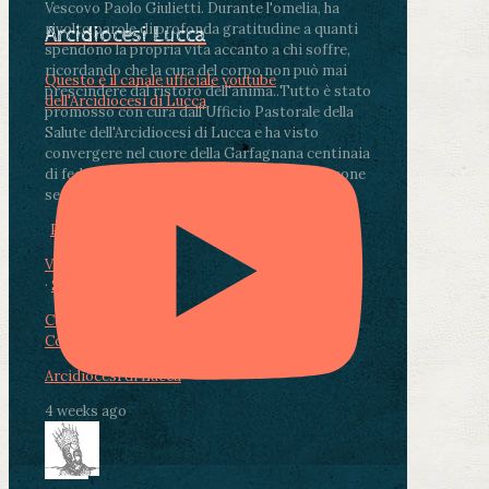
Vescovo Paolo Giulietti. Durante l'omelia, ha
rivolto parole di profonda gratitudine a quanti
Arcidiocesi Lucca
spendono la propria vita accanto a chi soffre,
ricordando che la cura del corpo non può mai
Questo è il canale ufficiale youtube
prescindere dal ristoro dell'anima.
.
Tutto è stato
dell'Arcidiocesi di Lucca
promosso con cura dall'Ufficio Pastorale della
Salute dell'Arcidiocesi di Lucca e ha visto
convergere nel cuore della Garfagnana centinaia
di fedeli, operatori sanitari, volontari e persone
segnate dalla malattia.
...
See More
See Less
Photo
View on Facebook
·
Share
Condividi su Facebook
Condividi su Twitter
Condividi su LinkedIn
Condividi via email
Arcidiocesi di Lucca
4 weeks ago