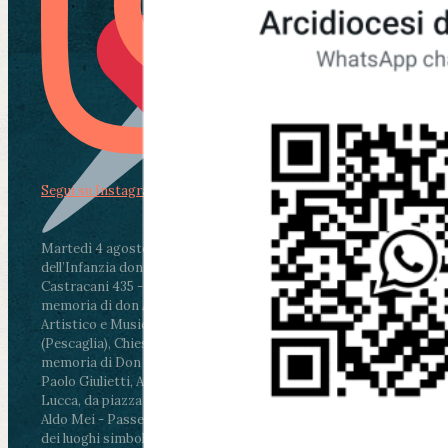
Segui su Instagram
Martedì 4 agosto2026
ore 11:30 - Lucca, Scuola
dell’Infanzia don Aldo Mei - Viale Castruccio
Castracani 435 - Inaugurazione murales in
memoria di don Aldo Mei curato dal Liceo
Artistico e Musicale “Passaglia”
.
ore 18 - Fiano
(Pescaglia), Chiesa parrocchiale - Messa in
memoria di Don Aldo Mei celebrata da mons.
Paolo Giulietti, Arcivescovo di Lucca
.
ore 20.30 -
Lucca, da piazza San Michele al Cippo di don
Aldo Mei - Passeggiata della Memoria in alcuni
dei luoghi simbolo della città. Ritrovo alle ore