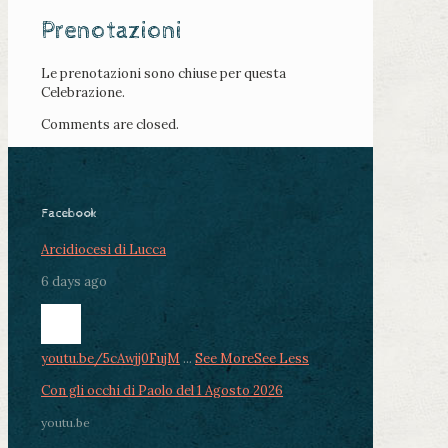
Prenotazioni
Le prenotazioni sono chiuse per questa
Celebrazione.
Comments are closed.
Facebook
Arcidiocesi di Lucca
6 days ago
youtu.be/5cAwjj0FujM
...
See More
See Less
Con gli occhi di Paolo del 1 Agosto 2026
youtu.be