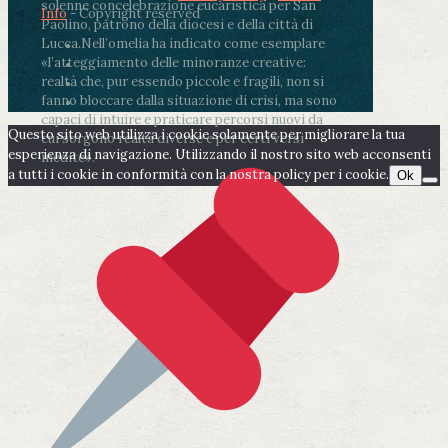
solenne concelebrazione eucaristica per San
Info
- Copyright reserved
Paolino, patrono della diocesi e della città di
Lucca.
Nell’omelia ha indicato come esemplare
«l’atteggiamento delle minoranze creative:
realtà che, pur essendo piccole e fragili, non si
fanno bloccare dalla situazione di crisi, ma sono
capaci di intuire e praticare percorsi nuovi da
Questo sito web utilizza i cookie solamente per migliorare la tua
cui sorgono realtà diverse e per certi versi
esperienza di navigazione. Utilizzando il nostro sito web acconsenti
inedite».
a tutti i cookie in conformità con la nostra policy per i cookie.
Ok