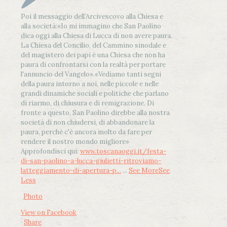
Poi il messaggio dell’Arcivescovo alla Chiesa e
alla società:
«Io mi immagino che San Paolino
dica oggi alla Chiesa di Lucca di non avere paura.
La Chiesa del Concilio, del Cammino sinodale e
del magistero dei papi è una Chiesa che non ha
paura di confrontarsi con la realtà per portare
l'annuncio del Vangelo»
.
«Vediamo tanti segni
della paura intorno a noi, nelle piccole e nelle
grandi dinamiche sociali e politiche che parlano
di riarmo, di chiusura e di remigrazione. Di
fronte a questo, San Paolino direbbe alla nostra
società di non chiudersi, di abbandonare la
paura, perché c'è ancora molto da fare per
rendere il nostro mondo migliore»
Approfondisci qui:
www.toscanaoggi.it/festa-
di-san-paolino-a-lucca-giulietti-ritroviamo-
latteggiamento-di-apertura-p...
...
See More
See
Less
Photo
View on Facebook
·
Share