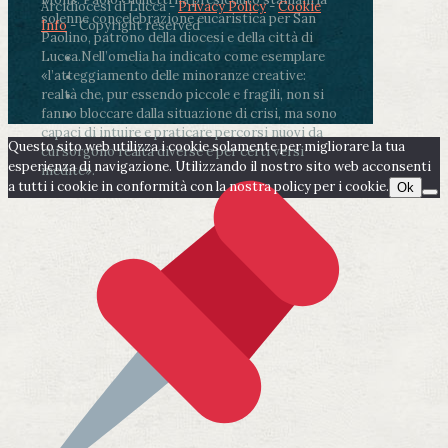
Arcidiocesi di Lucca -
Privacy Policy
-
Cookie
solenne concelebrazione eucaristica per San
Info
- Copyright reserved
Paolino, patrono della diocesi e della città di
Lucca.
Nell’omelia ha indicato come esemplare
«l’atteggiamento delle minoranze creative:
realtà che, pur essendo piccole e fragili, non si
fanno bloccare dalla situazione di crisi, ma sono
capaci di intuire e praticare percorsi nuovi da
Questo sito web utilizza i cookie solamente per migliorare la tua
cui sorgono realtà diverse e per certi versi
esperienza di navigazione. Utilizzando il nostro sito web acconsenti
inedite».
a tutti i cookie in conformità con la nostra policy per i cookie.
Ok