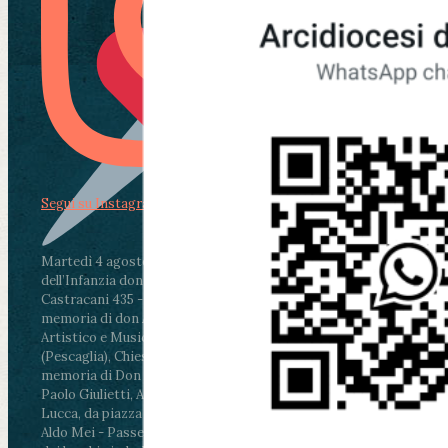
Segui su Instagram
Martedì 4 agosto2026
ore 11:30 - Lucca, Scuola
dell’Infanzia don Aldo Mei - Viale Castruccio
Castracani 435 - Inaugurazione murales in
memoria di don Aldo Mei curato dal Liceo
Artistico e Musicale “Passaglia”
.
ore 18 - Fiano
(Pescaglia), Chiesa parrocchiale - Messa in
memoria di Don Aldo Mei celebrata da mons.
Paolo Giulietti, Arcivescovo di Lucca
.
ore 20.30 -
Lucca, da piazza San Michele al Cippo di don
Aldo Mei - Passeggiata della Memoria in alcuni