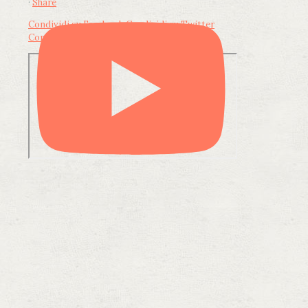
·
Share
Condividi su Facebook
Condividi su Twitter
Condividi su LinkedIn
Condividi via email