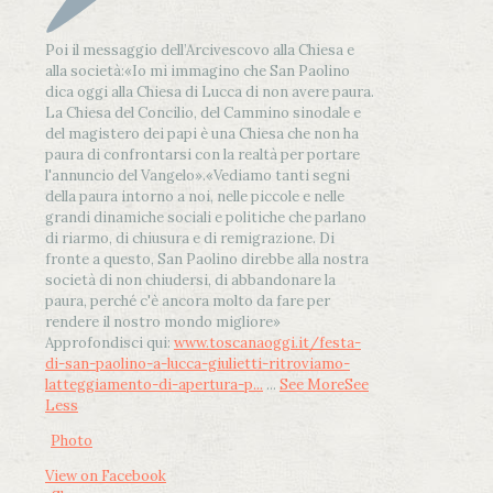
Poi il messaggio dell’Arcivescovo alla Chiesa e
alla società:
«Io mi immagino che San Paolino
dica oggi alla Chiesa di Lucca di non avere paura.
La Chiesa del Concilio, del Cammino sinodale e
del magistero dei papi è una Chiesa che non ha
paura di confrontarsi con la realtà per portare
l'annuncio del Vangelo»
.
«Vediamo tanti segni
della paura intorno a noi, nelle piccole e nelle
grandi dinamiche sociali e politiche che parlano
di riarmo, di chiusura e di remigrazione. Di
fronte a questo, San Paolino direbbe alla nostra
società di non chiudersi, di abbandonare la
paura, perché c'è ancora molto da fare per
rendere il nostro mondo migliore»
Approfondisci qui:
www.toscanaoggi.it/festa-
di-san-paolino-a-lucca-giulietti-ritroviamo-
latteggiamento-di-apertura-p...
...
See More
See
Less
Photo
View on Facebook