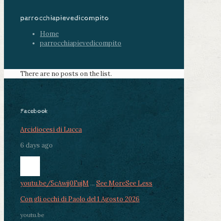
parrocchiapievedicompito
Home
parrocchiapievedicompito
There are no posts on the list.
Facebook
Arcidiocesi di Lucca
6 days ago
youtu.be/5cAwjj0FujM
...
See More
See Less
Con gli occhi di Paolo del 1 Agosto 2026
youtu.be