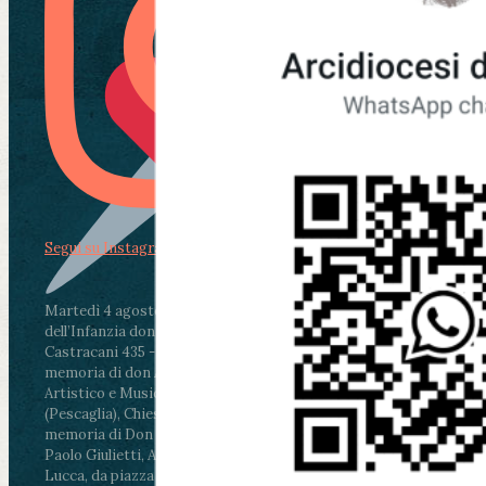
Segui su Instagram
Martedì 4 agosto2026
ore 11:30 - Lucca, Scuola
dell’Infanzia don Aldo Mei - Viale Castruccio
Castracani 435 - Inaugurazione murales in
memoria di don Aldo Mei curato dal Liceo
Artistico e Musicale “Passaglia”
.
ore 18 - Fiano
(Pescaglia), Chiesa parrocchiale - Messa in
memoria di Don Aldo Mei celebrata da mons.
Paolo Giulietti, Arcivescovo di Lucca
.
ore 20.30 -
Lucca, da piazza San Michele al Cippo di don