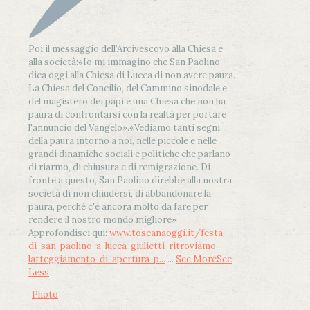
Poi il messaggio dell’Arcivescovo alla Chiesa e
alla società:
«Io mi immagino che San Paolino
dica oggi alla Chiesa di Lucca di non avere paura.
La Chiesa del Concilio, del Cammino sinodale e
del magistero dei papi è una Chiesa che non ha
paura di confrontarsi con la realtà per portare
l'annuncio del Vangelo»
.
«Vediamo tanti segni
della paura intorno a noi, nelle piccole e nelle
grandi dinamiche sociali e politiche che parlano
di riarmo, di chiusura e di remigrazione. Di
fronte a questo, San Paolino direbbe alla nostra
società di non chiudersi, di abbandonare la
paura, perché c'è ancora molto da fare per
rendere il nostro mondo migliore»
Approfondisci qui:
www.toscanaoggi.it/festa-
di-san-paolino-a-lucca-giulietti-ritroviamo-
latteggiamento-di-apertura-p...
...
See More
See
Less
Photo