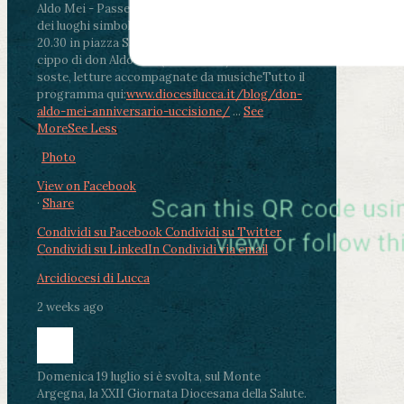
Aldo Mei - Passeggiata della Memoria in alcuni
dei luoghi simbolo della città. Ritrovo alle ore
20.30 in piazza San Michele con conclusione al
cippo di don Aldo Mei (Porta Elisa). Durante le
soste, letture accompagnate da musiche
Tutto il
programma qui:
www.diocesilucca.it/blog/don-
aldo-mei-anniversario-uccisione/
...
See
More
See Less
Photo
View on Facebook
·
Share
Condividi su Facebook
Condividi su Twitter
Condividi su LinkedIn
Condividi via email
Arcidiocesi di Lucca
2 weeks ago
Domenica 19 luglio si è svolta, sul Monte
Argegna, la XXII Giornata Diocesana della Salute.