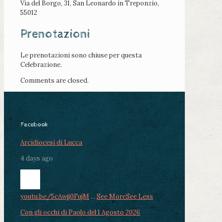
Via del Borgo, 31, San Leonardo in Treponzio,
55012
Prenotazioni
Le prenotazioni sono chiuse per questa
Celebrazione.
Comments are closed.
Facebook
Arcidiocesi di Lucca
4 days ago
youtu.be/5cAwjj0FujM
...
See More
See Less
Con gli occhi di Paolo del 1 Agosto 2026