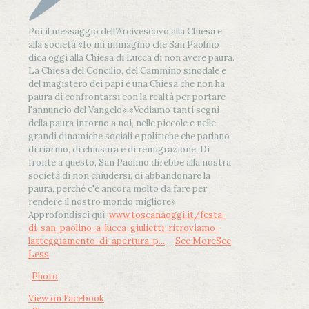
Poi il messaggio dell’Arcivescovo alla Chiesa e
alla società:
«Io mi immagino che San Paolino
dica oggi alla Chiesa di Lucca di non avere paura.
La Chiesa del Concilio, del Cammino sinodale e
del magistero dei papi è una Chiesa che non ha
paura di confrontarsi con la realtà per portare
l'annuncio del Vangelo»
.
«Vediamo tanti segni
della paura intorno a noi, nelle piccole e nelle
grandi dinamiche sociali e politiche che parlano
di riarmo, di chiusura e di remigrazione. Di
fronte a questo, San Paolino direbbe alla nostra
società di non chiudersi, di abbandonare la
paura, perché c'è ancora molto da fare per
rendere il nostro mondo migliore»
Approfondisci qui:
www.toscanaoggi.it/festa-
di-san-paolino-a-lucca-giulietti-ritroviamo-
latteggiamento-di-apertura-p...
...
See More
See
Less
Photo
View on Facebook