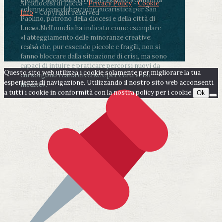
Arcidiocesi di Lucca -
Privacy Policy
-
Cookie
solenne concelebrazione eucaristica per San
Info
- Copyright reserved
Paolino, patrono della diocesi e della città di
Lucca.
Nell’omelia ha indicato come esemplare
«l’atteggiamento delle minoranze creative:
realtà che, pur essendo piccole e fragili, non si
fanno bloccare dalla situazione di crisi, ma sono
capaci di intuire e praticare percorsi nuovi da
Questo sito web utilizza i cookie solamente per migliorare la tua
cui sorgono realtà diverse e per certi versi
esperienza di navigazione. Utilizzando il nostro sito web acconsenti
inedite».
a tutti i cookie in conformità con la nostra policy per i cookie.
Ok