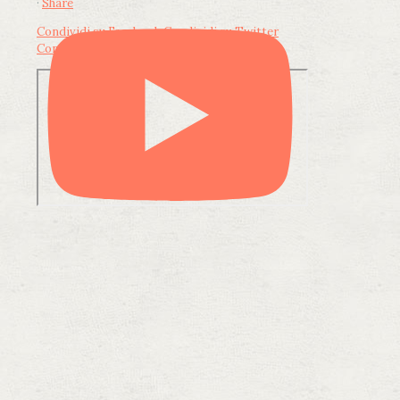
·
Share
Condividi su Facebook
Condividi su Twitter
Condividi su LinkedIn
Condividi via email