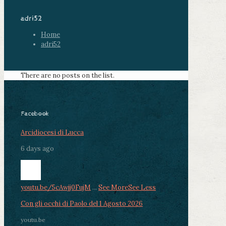
adri52
Home
adri52
There are no posts on the list.
Facebook
Arcidiocesi di Lucca
6 days ago
youtu.be/5cAwjj0FujM
...
See More
See Less
Con gli occhi di Paolo del 1 Agosto 2026
youtu.be