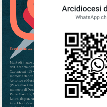
Segui su Instagram
Martedì 4 agosto2026
ore 11:30 - Lucca, Scuola
dell’Infanzia don Aldo Mei - Viale Castruccio
Castracani 435 - Inaugurazione murales in
memoria di don Aldo Mei curato dal Liceo
Artistico e Musicale “Passaglia”
.
ore 18 - Fiano
(Pescaglia), Chiesa parrocchiale - Messa in
memoria di Don Aldo Mei celebrata da mons.
Paolo Giulietti, Arcivescovo di Lucca
.
ore 20.30 -
Lucca, da piazza San Michele al Cippo di don
Aldo Mei - Passeggiata della Memoria in alcuni