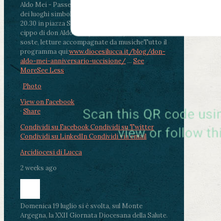
Aldo Mei - Passeggiata della Memoria in alcuni
dei luoghi simbolo della città. Ritrovo alle ore
20.30 in piazza San Michele con conclusione al
cippo di don Aldo Mei (Porta Elisa). Durante le
soste, letture accompagnate da musiche
Tutto il
programma qui:
www.diocesilucca.it/blog/don-
aldo-mei-anniversario-uccisione/
...
See
More
See Less
Photo
View on Facebook
·
Share
Condividi su Facebook
Condividi su Twitter
Condividi su LinkedIn
Condividi via email
Arcidiocesi di Lucca
2 weeks ago
Domenica 19 luglio si è svolta, sul Monte
Argegna, la XXII Giornata Diocesana della Salute.