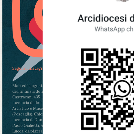
Segui su Instagram
Martedì 4 agosto2026
ore 11:30 - Lucca, Scuola
dell’Infanzia don Aldo Mei - Viale Castruccio
Castracani 435 - Inaugurazione murales in
memoria di don Aldo Mei curato dal Liceo
Artistico e Musicale “Passaglia”
.
ore 18 - Fiano
(Pescaglia), Chiesa parrocchiale - Messa in
memoria di Don Aldo Mei celebrata da mons.
Paolo Giulietti, Arcivescovo di Lucca
.
ore 20.30 -
Lucca, da piazza San Michele al Cippo di don