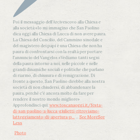
Poi il messaggio dell’Arcivescovo alla Chiesa e
alla società:
«Io mi immagino che San Paolino
dica oggi alla Chiesa di Lucca di non avere paura.
La Chiesa del Concilio, del Cammino sinodale e
del magistero dei papi è una Chiesa che non ha
paura di confrontarsi con la realtà per portare
l'annuncio del Vangelo»
.
«Vediamo tanti segni
della paura intorno a noi, nelle piccole e nelle
grandi dinamiche sociali e politiche che parlano
di riarmo, di chiusura e di remigrazione. Di
fronte a questo, San Paolino direbbe alla nostra
società di non chiudersi, di abbandonare la
paura, perché c'è ancora molto da fare per
rendere il nostro mondo migliore»
Approfondisci qui:
www.toscanaoggi.it/festa-
di-san-paolino-a-lucca-giulietti-ritroviamo-
latteggiamento-di-apertura-p...
...
See More
See
Less
Photo