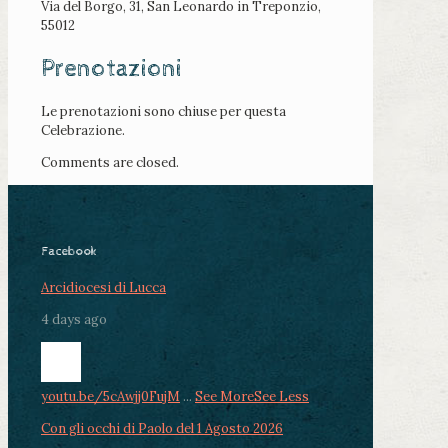
Via del Borgo, 31, San Leonardo in Treponzio,
55012
Prenotazioni
Le prenotazioni sono chiuse per questa
Celebrazione.
Comments are closed.
Facebook
Arcidiocesi di Lucca
4 days ago
youtu.be/5cAwjj0FujM
...
See More
See Less
Con gli occhi di Paolo del 1 Agosto 2026