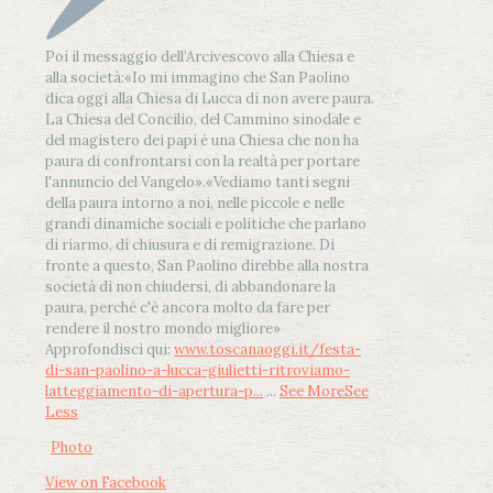
Poi il messaggio dell’Arcivescovo alla Chiesa e
alla società:
«Io mi immagino che San Paolino
dica oggi alla Chiesa di Lucca di non avere paura.
La Chiesa del Concilio, del Cammino sinodale e
del magistero dei papi è una Chiesa che non ha
paura di confrontarsi con la realtà per portare
l'annuncio del Vangelo»
.
«Vediamo tanti segni
della paura intorno a noi, nelle piccole e nelle
grandi dinamiche sociali e politiche che parlano
di riarmo, di chiusura e di remigrazione. Di
fronte a questo, San Paolino direbbe alla nostra
società di non chiudersi, di abbandonare la
paura, perché c'è ancora molto da fare per
rendere il nostro mondo migliore»
Approfondisci qui:
www.toscanaoggi.it/festa-
di-san-paolino-a-lucca-giulietti-ritroviamo-
latteggiamento-di-apertura-p...
...
See More
See
Less
Photo
View on Facebook