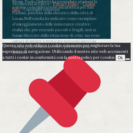
Mons. Paolo Giulietti ha presieduto stamani la
Arcidiocesi di Lucca -
Privacy Policy
-
Cookie
solenne concelebrazione eucaristica per San
Info
- Copyright reserved
Paolino, patrono della diocesi e della città di
Lucca.
Nell’omelia ha indicato come esemplare
«l’atteggiamento delle minoranze creative:
realtà che, pur essendo piccole e fragili, non si
fanno bloccare dalla situazione di crisi, ma sono
capaci di intuire e praticare percorsi nuovi da
Questo sito web utilizza i cookie solamente per migliorare la tua
cui sorgono realtà diverse e per certi versi
esperienza di navigazione. Utilizzando il nostro sito web acconsenti
inedite».
a tutti i cookie in conformità con la nostra policy per i cookie.
Ok