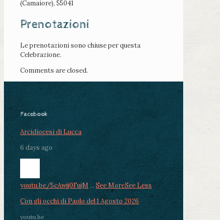
(Camaiore), 55041
Prenotazioni
Le prenotazioni sono chiuse per questa
Celebrazione.
Comments are closed.
Facebook
Arcidiocesi di Lucca
6 days ago
youtu.be/5cAwjj0FujM
...
See More
See Less
Con gli occhi di Paolo del 1 Agosto 2026
youtu.be