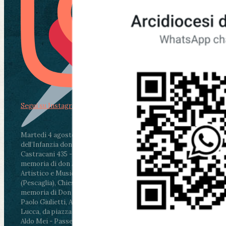
Segui su Instagram
Martedì 4 agosto2026
ore 11:30 - Lucca, Scuola
dell’Infanzia don Aldo Mei - Viale Castruccio
Castracani 435 - Inaugurazione murales in
memoria di don Aldo Mei curato dal Liceo
Artistico e Musicale “Passaglia”
.
ore 18 - Fiano
(Pescaglia), Chiesa parrocchiale - Messa in
memoria di Don Aldo Mei celebrata da mons.
Paolo Giulietti, Arcivescovo di Lucca
.
ore 20.30 -
Lucca, da piazza San Michele al Cippo di don
Aldo Mei - Passeggiata della Memoria in alcuni