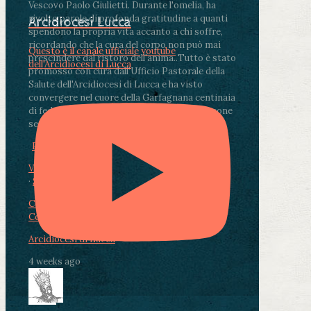
Vescovo Paolo Giulietti. Durante l'omelia, ha
rivolto parole di profonda gratitudine a quanti
Arcidiocesi Lucca
spendono la propria vita accanto a chi soffre,
ricordando che la cura del corpo non può mai
Questo è il canale ufficiale youtube
prescindere dal ristoro dell'anima.
.
Tutto è stato
dell'Arcidiocesi di Lucca
promosso con cura dall'Ufficio Pastorale della
Salute dell'Arcidiocesi di Lucca e ha visto
convergere nel cuore della Garfagnana centinaia
di fedeli, operatori sanitari, volontari e persone
segnate dalla malattia.
...
See More
See Less
Photo
View on Facebook
·
Share
Condividi su Facebook
Condividi su Twitter
Condividi su LinkedIn
Condividi via email
Arcidiocesi di Lucca
4 weeks ago