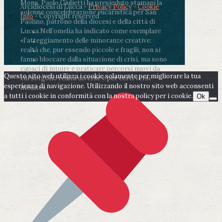
Mons. Paolo Giulietti ha presieduto stamani la
Arcidiocesi di Lucca -
Privacy Policy
-
Cookie
solenne concelebrazione eucaristica per San
Info
- Copyright reserved
Paolino, patrono della diocesi e della città di
Lucca.
Nell’omelia ha indicato come esemplare
«l’atteggiamento delle minoranze creative:
realtà che, pur essendo piccole e fragili, non si
fanno bloccare dalla situazione di crisi, ma sono
capaci di intuire e praticare percorsi nuovi da
Questo sito web utilizza i cookie solamente per migliorare la tua
cui sorgono realtà diverse e per certi versi
esperienza di navigazione. Utilizzando il nostro sito web acconsenti
inedite».
a tutti i cookie in conformità con la nostra policy per i cookie.
Ok