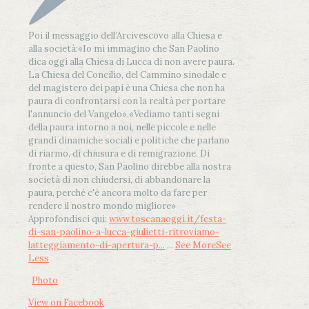
Poi il messaggio dell’Arcivescovo alla Chiesa e
alla società:
«Io mi immagino che San Paolino
dica oggi alla Chiesa di Lucca di non avere paura.
La Chiesa del Concilio, del Cammino sinodale e
del magistero dei papi è una Chiesa che non ha
paura di confrontarsi con la realtà per portare
l'annuncio del Vangelo»
.
«Vediamo tanti segni
della paura intorno a noi, nelle piccole e nelle
grandi dinamiche sociali e politiche che parlano
di riarmo, di chiusura e di remigrazione. Di
fronte a questo, San Paolino direbbe alla nostra
società di non chiudersi, di abbandonare la
paura, perché c'è ancora molto da fare per
rendere il nostro mondo migliore»
Approfondisci qui:
www.toscanaoggi.it/festa-
di-san-paolino-a-lucca-giulietti-ritroviamo-
latteggiamento-di-apertura-p...
...
See More
See
Less
Photo
View on Facebook