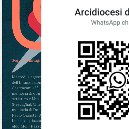
Segui su Instagram
Martedì 4 agosto2026
ore 11:30 - Lucca, Scuola
dell’Infanzia don Aldo Mei - Viale Castruccio
Castracani 435 - Inaugurazione murales in
memoria di don Aldo Mei curato dal Liceo
Artistico e Musicale “Passaglia”
.
ore 18 - Fiano
(Pescaglia), Chiesa parrocchiale - Messa in
memoria di Don Aldo Mei celebrata da mons.
Paolo Giulietti, Arcivescovo di Lucca
.
ore 20.30 -
Lucca, da piazza San Michele al Cippo di don
Aldo Mei - Passeggiata della Memoria in alcuni