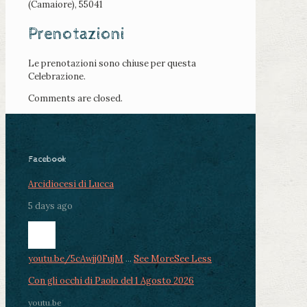
(Camaiore), 55041
Prenotazioni
Le prenotazioni sono chiuse per questa
Celebrazione.
Comments are closed.
Facebook
Arcidiocesi di Lucca
5 days ago
youtu.be/5cAwjj0FujM
...
See More
See Less
Con gli occhi di Paolo del 1 Agosto 2026
youtu.be