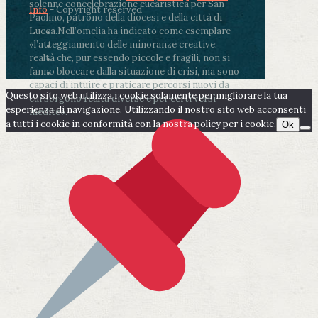
solenne concelebrazione eucaristica per San
Info
- Copyright reserved
Paolino, patrono della diocesi e della città di
Lucca.
Nell’omelia ha indicato come esemplare
«l’atteggiamento delle minoranze creative:
realtà che, pur essendo piccole e fragili, non si
fanno bloccare dalla situazione di crisi, ma sono
capaci di intuire e praticare percorsi nuovi da
Questo sito web utilizza i cookie solamente per migliorare la tua
cui sorgono realtà diverse e per certi versi
esperienza di navigazione. Utilizzando il nostro sito web acconsenti
inedite».
a tutti i cookie in conformità con la nostra policy per i cookie.
Ok