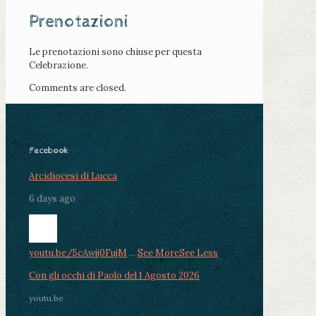
Prenotazioni
Le prenotazioni sono chiuse per questa
Celebrazione.
Comments are closed.
Facebook
Arcidiocesi di Lucca
6 days ago
youtu.be/5cAwjj0FujM
...
See More
See Less
Con gli occhi di Paolo del 1 Agosto 2026
youtu.be