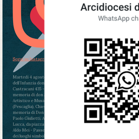
Segui su Instagram
Martedì 4 agosto2026
ore 11:30 - Lucca, Scuola
dell’Infanzia don Aldo Mei - Viale Castruccio
Castracani 435 - Inaugurazione murales in
memoria di don Aldo Mei curato dal Liceo
Artistico e Musicale “Passaglia”
.
ore 18 - Fiano
(Pescaglia), Chiesa parrocchiale - Messa in
memoria di Don Aldo Mei celebrata da mons.
Paolo Giulietti, Arcivescovo di Lucca
.
ore 20.30 -
Lucca, da piazza San Michele al Cippo di don
Aldo Mei - Passeggiata della Memoria in alcuni
dei luoghi simbolo della città. Ritrovo alle ore