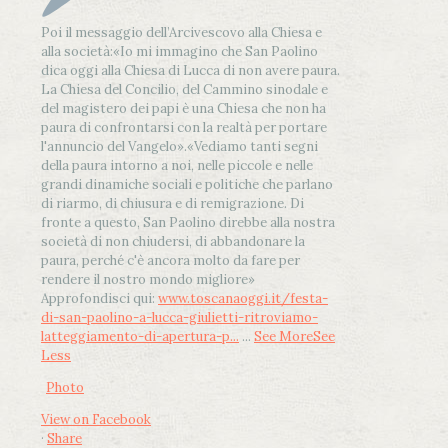
Poi il messaggio dell’Arcivescovo alla Chiesa e
alla società:
«Io mi immagino che San Paolino
dica oggi alla Chiesa di Lucca di non avere paura.
La Chiesa del Concilio, del Cammino sinodale e
del magistero dei papi è una Chiesa che non ha
paura di confrontarsi con la realtà per portare
l'annuncio del Vangelo»
.
«Vediamo tanti segni
della paura intorno a noi, nelle piccole e nelle
grandi dinamiche sociali e politiche che parlano
di riarmo, di chiusura e di remigrazione. Di
fronte a questo, San Paolino direbbe alla nostra
società di non chiudersi, di abbandonare la
paura, perché c'è ancora molto da fare per
rendere il nostro mondo migliore»
Approfondisci qui:
www.toscanaoggi.it/festa-
di-san-paolino-a-lucca-giulietti-ritroviamo-
latteggiamento-di-apertura-p...
...
See More
See
Less
Photo
View on Facebook
·
Share